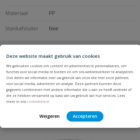
Materiaal
PP
Stankafsluiter
Nee
Vraag en antwoord
Deze website maakt gebruik van cookies
Geen vragen
We gebruiken cookies om content en advertenties te personaliseren, om
Beoordelingen
functies voor social media te bieden en om ons websiteverkeer te analyseren.
Ook delen we informatie over uw gebruik van onze site met onze partners
voor social media, adverteren en analyse. Deze partners kunnen deze
Heb je zelf ook een vraag over
Stel jouw
gegevens combineren met andere informatie die u aan ze heeft verstrekt of
Bijpassende producten
Schrijf zelf een beoordeling
vraag
dit product?
die ze hebben verzameld op basis van uw gebruik van hun services. Lees
meer in ons
cookiebeleid
.
Je beoordeelt:
Karmat pp putdeksel
Weigeren
Accepteren
Uw waardering: