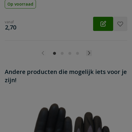
Op voorraad
vanaf
€
2,70
Andere producten die mogelijk iets voor je
zijn!