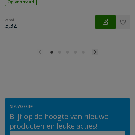
Op voorraad
vanaf
€
3,32
NIEUWSBRIEF
Blijf op de hoogte van nieuwe
producten en leuke acties!
E-mailadres