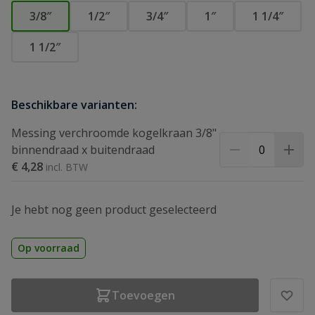
3/8″
1/2″
3/4″
1″
1 1/4″
1 1/2″
Beschikbare varianten:
Messing verchroomde kogelkraan 3/8"
binnendraad x buitendraad
€ 4,28
Je hebt nog geen product geselecteerd
Op voorraad
Toevoegen