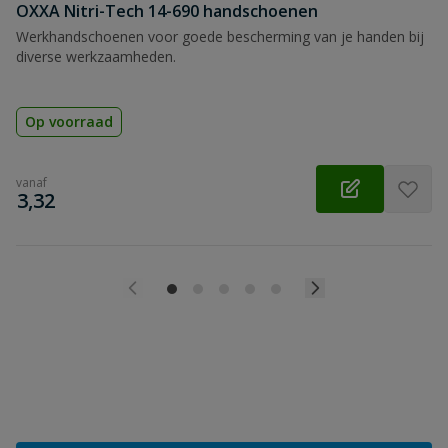
OXXA Nitri-Tech 14-690 handschoenen
Werkhandschoenen voor goede bescherming van je handen bij
diverse werkzaamheden.
Op voorraad
vanaf
€
3,32