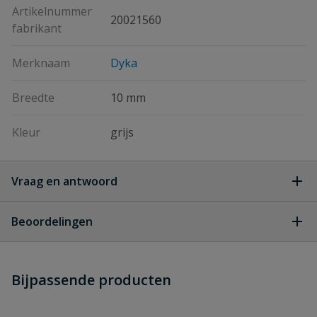
Artikelnummer
20021560
fabrikant
Merknaam
Dyka
Breedte
10 mm
Kleur
grijs
Vraag en antwoord
Geen vragen
Beoordelingen
Heb je zelf ook een vraag over
Stel jouw
Bijpassende producten
Schrijf zelf een beoordeling
vraag
dit product?
Je beoordeelt:
KPA Vulblokje 10 mm grijs