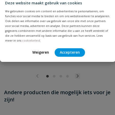
Deze website maakt gebruik van cookies
Beoordeling versturen
PVC lijm Griffon T-88
Inhoud: 100 t/m 5000 ml | Druk: max. 16 bar | Voor het
We gebruiken cookies om content en advertenties te personaliseren, om
verlijmen van PVC buizen, moffen en fittingen | Diameter: tot
functies voor social media te bieden en om ons websiteverkeer te analyseren.
Ook delen we informatie over uw gebruik van onze site met onze partners
160 mm | Keurmerk: KIWA, KOMO & ACS
voor social media, adverteren en analyse. Deze partners kunnen deze
gegevens combineren met andere informatie die u aan ze heeft verstrekt of
Op voorraad
die ze hebben verzameld op basis van uw gebruik van hun services. Lees
meer in ons
cookiebeleid
.
vanaf
€
Weigeren
Accepteren
7,96
Andere producten die mogelijk iets voor je
zijn!