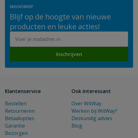
NIEUWSBRIEF
Blijf op de hoogte van nieuwe
producten en leuke acties!
E-mailadres
Inschrijven
Klantenservice
Ook interessant
Bestellen
Over WitWay
Retourneren
Werken bij WitWay?
Betaalopties
Deskundig advies
Garantie
Blog
Bezorgen