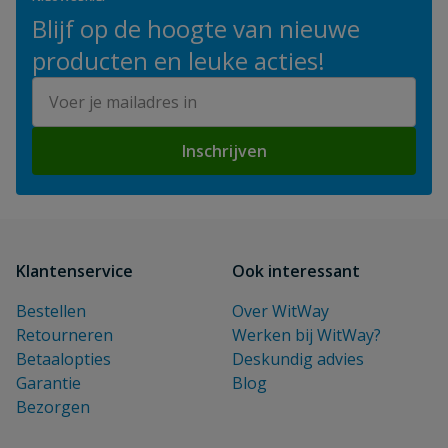
Blijf op de hoogte van nieuwe
producten en leuke acties!
E-mailadres
Inschrijven
Klantenservice
Ook interessant
Bestellen
Over WitWay
Retourneren
Werken bij WitWay?
Betaalopties
Deskundig advies
Garantie
Blog
Bezorgen