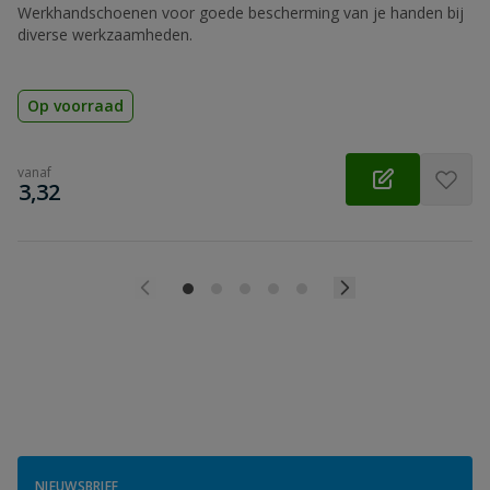
Werkhandschoenen voor goede bescherming van je handen bij
diverse werkzaamheden.
Op voorraad
vanaf
€
3,32
NIEUWSBRIEF