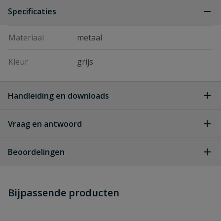
Specificaties
Materiaal
metaal
Kleur
grijs
Handleiding en downloads
Vraag en antwoord
Nicoll Connecto Lijnafwatering
Download
Aliaxis_NL_-_Brochure_-_Nicoll_-
Geen vragen
_Connecto_Lijnafwatering_-_23-03-
Beoordelingen
191_Low_Resolution_.pdf
Heb je zelf ook een vraag over
Stel jouw
Bijpassende producten
Schrijf zelf een beoordeling
vraag
dit product?
Je beoordeelt:
Lijnafwatering bevestigingsset