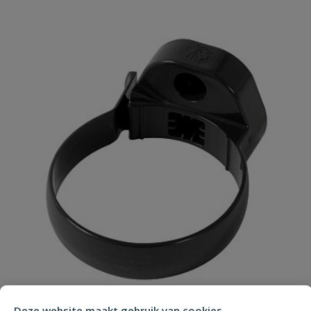
Uw waardering:
Naam
Samenvatting
Beoordeling
Deze website maakt gebruik van cookies