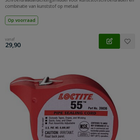
combinatie van kunststof op metaal
Op voorraad
vanaf
€
29,90