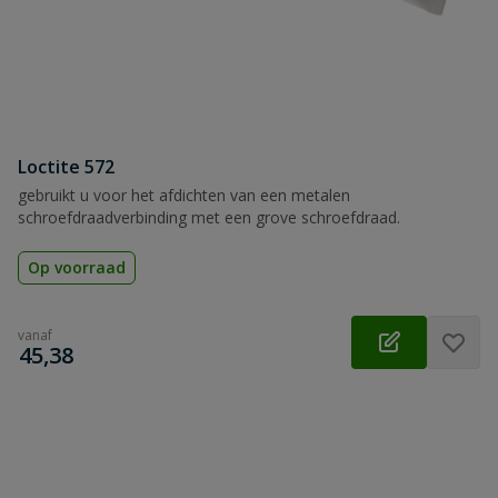
Loctite 572
gebruikt u voor het afdichten van een metalen
schroefdraadverbinding met een grove schroefdraad.
Op voorraad
vanaf
€
45,38