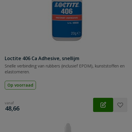
Loctite 406 Ca Adhesive, snellijm
Snelle verbinding van rubbers (inclusief EPDM), kunststoffen en
elastomeren.
Op voorraad
vanaf
€
48,66