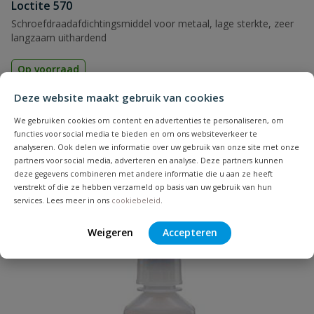
Loctite 570
Schroefdraadafdichtingsmiddel voor metaal, lage sterkte, zeer
langzaam uithardend
Op voorraad
Deze website maakt gebruik van cookies
vanaf
€
50,89
We gebruiken cookies om content en advertenties te personaliseren, om
functies voor social media te bieden en om ons websiteverkeer te
analyseren. Ook delen we informatie over uw gebruik van onze site met onze
partners voor social media, adverteren en analyse. Deze partners kunnen
deze gegevens combineren met andere informatie die u aan ze heeft
verstrekt of die ze hebben verzameld op basis van uw gebruik van hun
services. Lees meer in ons
cookiebeleid
.
Weigeren
Accepteren