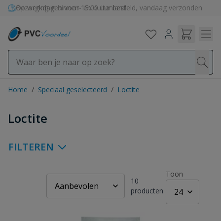
Ga naar de inhoud
Bezorging in binnen- en buitenland
Home
/
Speciaal geselecteerd
/
Loctite
Loctite
FILTEREN
Toon
10
producten