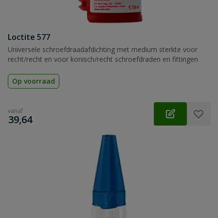
Loctite 577
Universele schroefdraadafdichting met medium sterkte voor
recht/recht en voor konisch/recht schroefdraden en fittingen
Op voorraad
vanaf
€
39,64