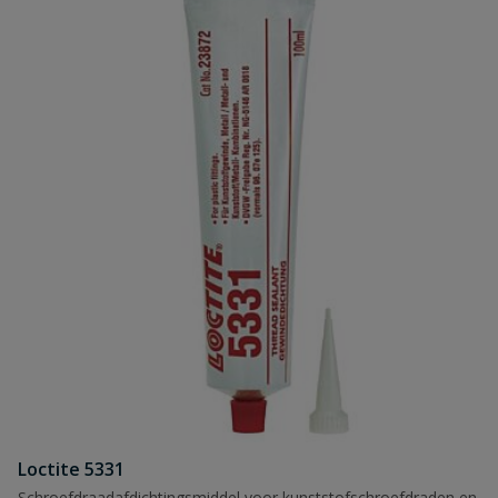
Loctite 5331
Schroefdraadafdichtingsmiddel voor kunststofschroefdraden en