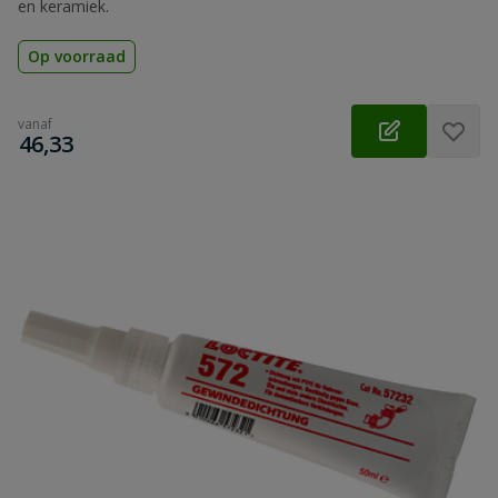
en keramiek.
Op voorraad
vanaf
€
46,33