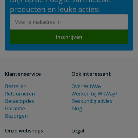
producten en leuke acties!
E-mailadres
Inschrijven
Klantenservice
Ook interessant
Bestellen
Over WitWay
Retourneren
Werken bij WitWay?
Betaalopties
Deskundig advies
Garantie
Blog
Bezorgen
Onze webshops
Legal