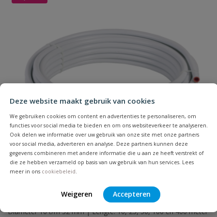
Naam
Deze website maakt gebruik van cookies
Samenvatting
We gebruiken cookies om content en advertenties te personaliseren, om
functies voor social media te bieden en om ons websiteverkeer te analyseren.
Beoordeling
Ook delen we informatie over uw gebruik van onze site met onze partners
voor social media, adverteren en analyse. Deze partners kunnen deze
gegevens combineren met andere informatie die u aan ze heeft verstrekt of
die ze hebben verzameld op basis van uw gebruik van hun services. Lees
meer in ons
cookiebeleid
.
Weigeren
Accepteren
Beoordeling versturen
Bonfix meerlagenbuis
Diameter 16 t/m 32 mm | Lengte: 10, 25, 50, 100 en 400 meter