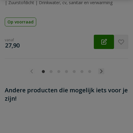
| Zuurstofdicht | Drinkwater, cv, sanitair en verwarming
Op voorraad
vanaf
€
27,90
Andere producten die mogelijk iets voor je
zijn!