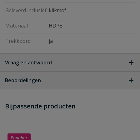
Geleverd inclusief
klikmof
Materiaal
HDPE
Trekkoord
ja
Vraag en antwoord
Geen vragen
Beoordelingen
Heb je zelf ook een vraag over
Stel jouw
Bijpassende producten
Schrijf zelf een beoordeling
vraag
dit product?
Je beoordeelt:
Mantelbuis water
Uw waardering:
Populair