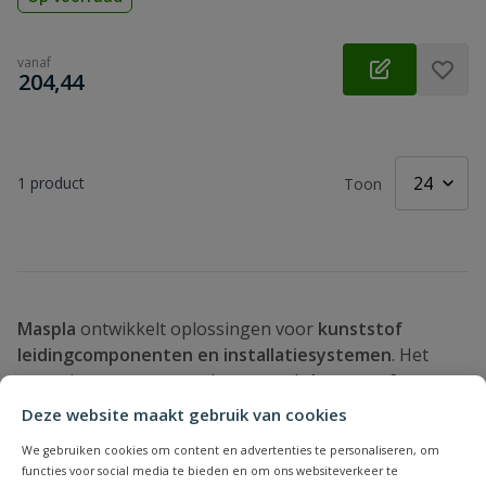
vanaf
€
204,44
1
product
Toon
Maspla
ontwikkelt oplossingen voor
kunststof
leidingcomponenten en installatiesystemen
. Het
assortiment omvat producten zoals
kunststof
fittingen, koppelingen en aansluitcomponenten
, die
Deze website maakt gebruik van cookies
worden gebruikt voor het verbinden van leidingen in
We gebruiken cookies om content en advertenties te personaliseren, om
waterinstallaties en technische systemen.
functies voor social media te bieden en om ons websiteverkeer te