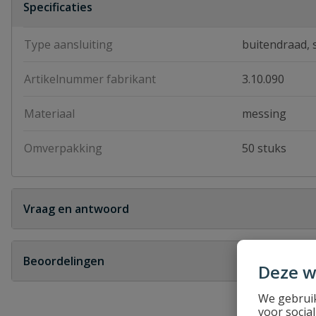
Specificaties
Type aansluiting
buitendraad, 
Artikelnummer fabrikant
3.10.090
Materiaal
messing
Omverpakking
50 stuks
Vraag en antwoord
Geen vragen
Beoordelingen
Deze w
Heb je zelf ook een vraag over dit product?
We gebruik
voor socia