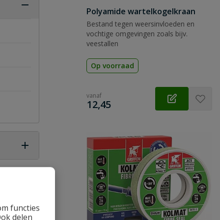
Polyamide wartelkogelkraan
Bestand tegen weersinvloeden en
vochtige omgevingen zoals bijv.
veestallen
Op voorraad
vanaf
€
12,45
 vraag
om functies
Ook delen