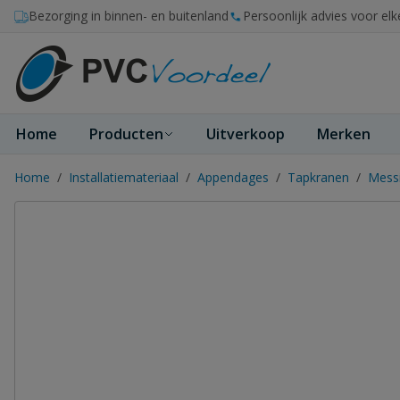
Ga naar de inhoud
Bezorging in binnen- en buitenland
Persoonlijk advies voor elk
Home
Producten
Uitverkoop
Merken
Home
/
Installatiemateriaal
/
Appendages
/
Tapkranen
/
Messi