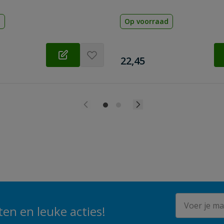
d
Op voorraad
€
22,45
E-mailadres
en en leuke acties!