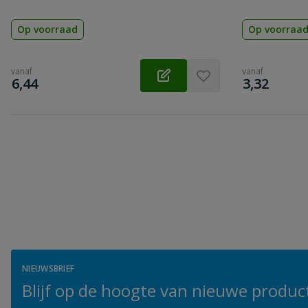
Op voorraad
Op voorraa
vanaf
vanaf
€
€
6,44
3,32
NIEUWSBRIEF
Blijf op de hoogte van nieuwe product