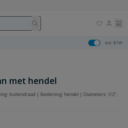
incl. BTW
an met hendel
ng: buitendraad | Bediening: hendel | Diameters: 1/2",