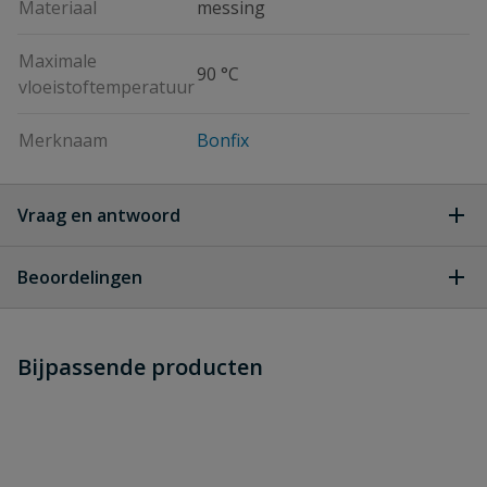
Materiaal
messing
Maximale
90 °C
vloeistoftemperatuur
Merknaam
Bonfix
Vraag en antwoord
Geen vragen
Beoordelingen
Heb je zelf ook een vraag over
Stel jouw
Bijpassende producten
Schrijf zelf een beoordeling
vraag
dit product?
Je beoordeelt:
Bonfix luxe vorstvrije buitenkraan
Uw waardering: