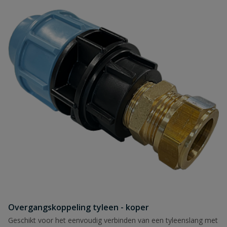
Naam
Samenvatting
Beoordeling
Beoordeling versturen
Overgangskoppeling tyleen - koper
Geschikt voor het eenvoudig verbinden van een tyleenslang met