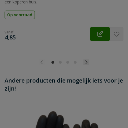
een koperen buis.
Op voorraad
vanaf
€
4,85
Andere producten die mogelijk iets voor je
zijn!