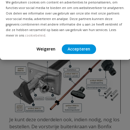
volgende onderdelen.
We gebruiken cookies om content en advertenties te personaliseren, om
functies voor social media te bieden en om ons websiteverkeer te analyseren.
Ook delen we informatie over uw gebruik van onze site met onze partners
voor social media, adverteren en analyse. Deze partners kunnen deze
gegevens combineren met andere informatie die u aan ze heeft verstrekt of
die ze hebben verzameld op basis van uw gebruik van hun services. Lees
meer in ons
cookiebeleid
.
Weigeren
Accepteren
Je kunt deze onderdelen ook, indien nodig, nog los
bestellen. De vorstvrije buitenkraan van Bonfix