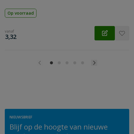
Op voorraad
vanaf
€
3,32
NIEUWSBRIEF
Blijf op de hoogte van nieuwe