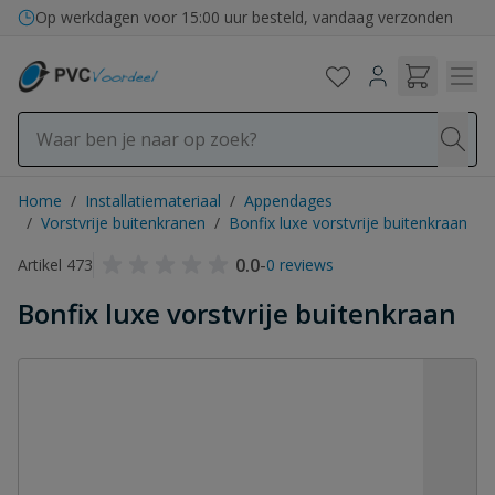
Ga naar de inhoud
Bezorging in binnen- en buitenland
Home
/
Installatiemateriaal
/
Appendages
/
Vorstvrije buitenkranen
/
Bonfix luxe vorstvrije buitenkraan
0.0
-
Artikel 473
0 reviews
Bonfix luxe vorstvrije buitenkraan