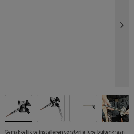
View larger image
View larger image
View la
View larger image
Gemakkelijk te installeren vorstvrije luxe buitenkraan