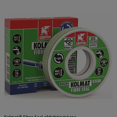
Uw waardering:
Naam
Samenvatting
Beoordeling
Beoordeling versturen