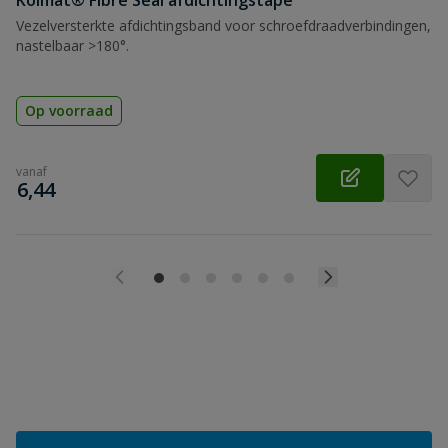
Kolmat® Fibre Seal afdichtingstape
Vezelversterkte afdichtingsband voor schroefdraadverbindingen,
nastelbaar >180°.
Op voorraad
vanaf
€
6,44