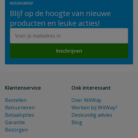
NIEUWSBRIEF
Blijf op de hoogte van nieuwe
producten en leuke acties!
E-mailadres
Inschrijven
Klantenservice
Ook interessant
Bestellen
Over WitWay
Retourneren
Werken bij WitWay?
Betaalopties
Deskundig advies
Garantie
Blog
Bezorgen