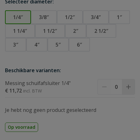
Selecteer diameter:
1/4″
3/8″
1/2″
3/4″
1″
1 1/4″
1 1/2″
2″
2 1/2″
3″
4″
5″
6″
Beschikbare varianten:
Messing schuifafsluiter 1/4"
€ 11,72
Je hebt nog geen product geselecteerd
Op voorraad