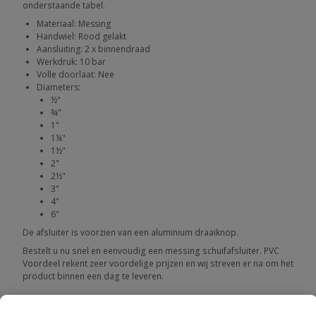
onderstaande tabel.
Materiaal: Messing
Handwiel: Rood gelakt
Aansluiting: 2 x binnendraad
Werkdruk: 10 bar
Volle doorlaat: Nee
Diameters:
½"
¾"
1"
1¼"
1½"
2"
2½"
3"
4"
6"
De afsluiter is voorzien van een aluminium draaiknop.
Bestelt u nu snel en eenvoudig een messing schuifafsluiter. PVC
Voordeel rekent zeer voordelige prijzen en wij streven er na om het
product binnen een dag te leveren.