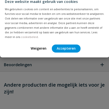
Deze website maakt gebruik van cookies
Specificaties
We gebruiken cookies om content en advertenties te personaliseren, om
functies voor social media te bieden en om ons websiteverkeer te analyseren.
Ook delen we informatie over uw gebruik van onze site met onze partners
Type aansluiting
binnendraad
voor social media, adverteren en analyse. Deze partners kunnen deze
gegevens combineren met andere informatie die u aan ze heeft verstrekt of
die ze hebben verzameld op basis van uw gebruik van hun services. Lees
Materiaal
messing
meer in ons
cookiebeleid
.
Weigeren
Accepteren
Vraag en antwoord
Geen vragen
Beoordelingen
Heb je zelf ook een vraag over
Stel jouw
Andere producten die mogelijk iets voor je
Schrijf zelf een beoordeling
vraag
dit product?
zijn!
Je beoordeelt:
Messing schuifafsluiter
binnendraad