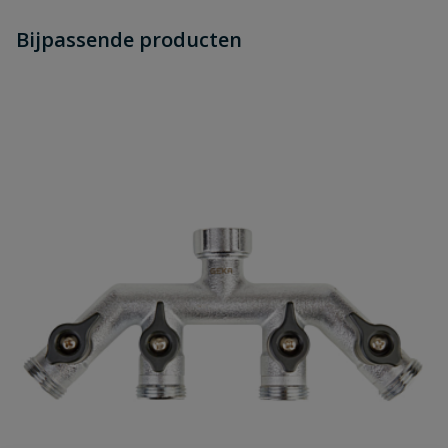
Heb je zelf ook een vraag over
Stel jouw
Bijpassende producten
Schrijf zelf een beoordeling
vraag
dit product?
Je beoordeelt:
Messing slangstuk 3/4" slang met
stop
Uw waardering:
Naam
Samenvatting
Beoordeling