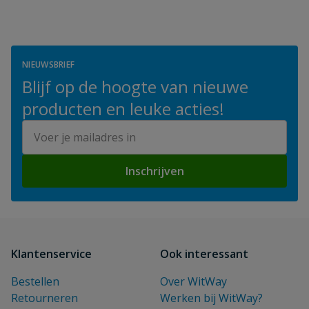
NIEUWSBRIEF
Blijf op de hoogte van nieuwe
producten en leuke acties!
E-mailadres
Inschrijven
Klantenservice
Ook interessant
Bestellen
Over WitWay
Retourneren
Werken bij WitWay?