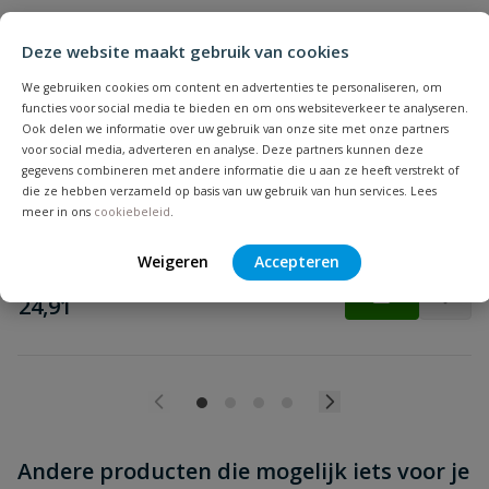
Deze website maakt gebruik van cookies
We gebruiken cookies om content en advertenties te personaliseren, om
functies voor social media te bieden en om ons websiteverkeer te analyseren.
Geka Plus 4-weg ventiel
Ook delen we informatie over uw gebruik van onze site met onze partners
Beoordeling versturen
4-weg waterverdeler voor aan de buitenkraan met ¾"
voor social media, adverteren en analyse. Deze partners kunnen deze
aansluitingen.
gegevens combineren met andere informatie die u aan ze heeft verstrekt of
die ze hebben verzameld op basis van uw gebruik van hun services. Lees
meer in ons
cookiebeleid
.
Op voorraad
Weigeren
Accepteren
vanaf
€
24,91
Andere producten die mogelijk iets voor je