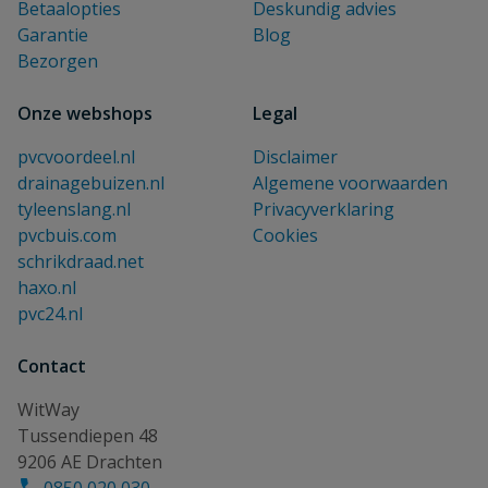
Betaalopties
Deskundig advies
Garantie
Blog
Bezorgen
Onze webshops
Legal
pvcvoordeel.nl
Disclaimer
drainagebuizen.nl
Algemene voorwaarden
tyleenslang.nl
Privacyverklaring
pvcbuis.com
Cookies
schrikdraad.net
haxo.nl
pvc24.nl
Contact
WitWay
Tussendiepen 48
9206 AE Drachten