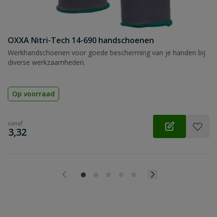
OXXA Nitri-Tech 14-690 handschoenen
Werkhandschoenen voor goede bescherming van je handen bij
diverse werkzaamheden.
Op voorraad
vanaf
€
3,32