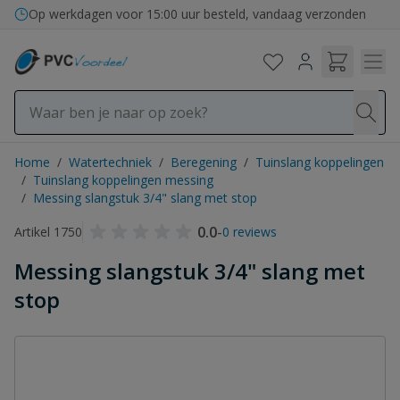
Ga naar de inhoud
Bezorging in binnen- en buitenland
Op werkdagen voor 15:00 uur besteld, vandaag verzonden
Home
/
Watertechniek
/
Beregening
/
Tuinslang koppelingen
/
Tuinslang koppelingen messing
/
Messing slangstuk 3/4" slang met stop
0.0
-
Artikel 1750
0 reviews
Messing slangstuk 3/4" slang met
stop