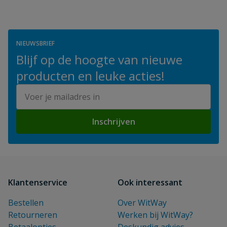
NIEUWSBRIEF
Blijf op de hoogte van nieuwe
producten en leuke acties!
E-mailadres
Inschrijven
Klantenservice
Ook interessant
Bestellen
Over WitWay
Retourneren
Werken bij WitWay?