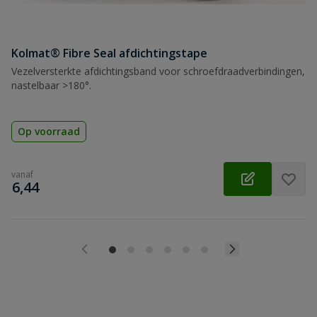
Kolmat® Fibre Seal afdichtingstape
Vezelversterkte afdichtingsband voor schroefdraadverbindingen,
nastelbaar >180°.
Op voorraad
vanaf
€
6,44