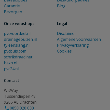
Betaalopties
Deskundig advies
Garantie
Blog
Bezorgen
Onze webshops
Legal
pvcvoordeel.nl
Disclaimer
drainagebuizen.nl
Algemene voorwaarden
tyleenslang.nl
Privacyverklaring
pvcbuis.com
Cookies
schrikdraad.net
haxo.nl
pvc24.nl
Contact
WitWay
Tussendiepen 48
9206 AE Drachten
0850 020 030