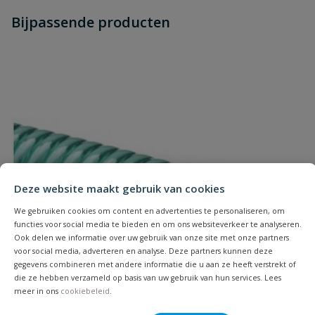
Heb je zelf ook een vraag over
Stel jouw
Bijpassende producten
Schrijf zelf een beoordeling
vraag
dit product?
Je beoordeelt:
Messing standpijpkoppeling met
bocht buitendraad x slangtule
Uw waardering:
Deze website maakt gebruik van cookies
We gebruiken cookies om content en advertenties te personaliseren, om
Naam
functies voor social media te bieden en om ons websiteverkeer te analyseren.
Ook delen we informatie over uw gebruik van onze site met onze partners
voor social media, adverteren en analyse. Deze partners kunnen deze
Samenvatting
gegevens combineren met andere informatie die u aan ze heeft verstrekt of
die ze hebben verzameld op basis van uw gebruik van hun services. Lees
meer in ons
cookiebeleid
.
Beoordeling