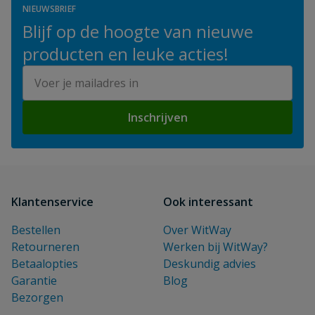
NIEUWSBRIEF
Blijf op de hoogte van nieuwe
producten en leuke acties!
E-mailadres
Inschrijven
Klantenservice
Ook interessant
Bestellen
Over WitWay
Retourneren
Werken bij WitWay?
Betaalopties
Deskundig advies
Garantie
Blog
Bezorgen