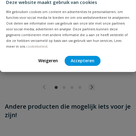
Deze website maakt gebruik van cookies
Beoordeling versturen
Kolmat® Fibre Seal afdichtingstape
We gebruiken cookies om content en advertenties te personaliseren, om
Vezelversterkte afdichtingsband voor schroefdraadverbindingen,
functies voor social media te bieden en om ons websiteverkeer te analyseren.
nastelbaar >180°.
Ook delen we informatie over uw gebruik van onze site met onze partners
voor social media, adverteren en analyse. Deze partners kunnen deze
gegevens combineren met andere informatie die u aan ze heeft verstrekt of
Op voorraad
die ze hebben verzameld op basis van uw gebruik van hun services. Lees
meer in ons
cookiebeleid
.
vanaf
€
6,43
Weigeren
Accepteren
Andere producten die mogelijk iets voor je
zijn!