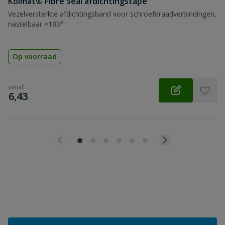
Kolmat® Fibre Seal afdichtingstape
Vezelversterkte afdichtingsband voor schroefdraadverbindingen,
nastelbaar >180°.
Op voorraad
vanaf
€
6,43