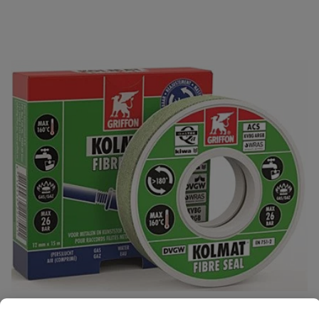
Je beoordeelt:
Messing stop 1" buitendraad
Uw waardering:
Naam
Samenvatting
Beoordeling