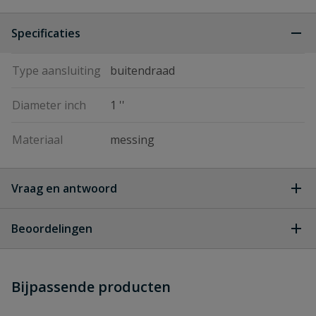
Specificaties
Type aansluiting
buitendraad
Diameter inch
1 ''
Materiaal
messing
Vraag en antwoord
Geen vragen
Beoordelingen
Heb je zelf ook een vraag over
Stel jouw
Bijpassende producten
Schrijf zelf een beoordeling
vraag
dit product?