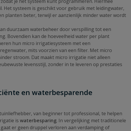
, zodat je het systeem kunt programmeren. Hiermee
l. Het systeem is geschikt voor gebruik met leidingwater,
n planten beter, terwijl er aanzienlijk minder water wordt
j aan duurzaam waterbeheer door verspilling tot een
ing. Bovendien kan de hoeveelheid water per plant
neren hun micro irrigatiesysteem met een
regenwater, mits voorzien van een filter. Met micro
nder stroom. Dat maakt micro irrigatie niet alleen
eubewuste levensstijl, zonder in te leveren op prestaties
ficiënte en waterbesparende
uinliefhebber, van beginner tot professional, te helpen
igatie is
waterbesparing
. In vergelijking met traditionele
, gaat er geen druppel verloren aan verdamping of