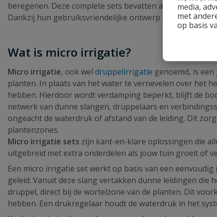
beregenen. Deze complete sets bevatten alles wat je nod
media, adv
met andere
Dankzij hun gebruiksvriendelijke ontwerp en slimme wate
op basis v
Wat is micro irrigatie?
Micro irrigatie
, ook wel
druppelirrigatie
genoemd, is een 
planten. In plaats van het water te vernevelen over het he
hebben. Hierdoor wordt verdamping beperkt, blijft de bo
netwerk van dunne slangen, druppelaars en verbindingsst
ongeacht de waterdruk of afstand van de leiding. Dit zorg
plantenzones.
Micro irrigatie sets
zijn kant-en-klare oplossingen die al
uitgebreid met extra onderdelen als jouw tuin groeit of v
Een micro irrigatie set werkt op basis van een eenvoudig
geleid. Vanuit deze slang vertakken dunne leidingen die 
druppel, direct bij de wortelzone van de planten. Dit voo
hebben. Een drukregelaar houdt de waterdruk in het systee