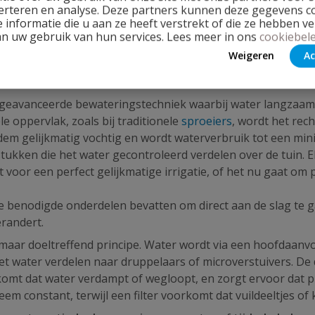
ig hebt om jouw tuin, kas, balkon of moestuin van een gecon
erteren en analyse. Deze partners kunnen deze gegevens 
 informatie die u aan ze heeft verstrekt of die ze hebben v
rverdeling zorgen micro irrigatie sets voor gezonde plant
an uw gebruik van hun services. Lees meer in ons
cookiebele
Weigeren
Ac
geavanceerde bewateringstechniek waarbij water langzaam e
le oppervlak, zoals bij traditionele
sproeiers
, wordt het rec
dem gelijkmatig vochtig en wordt waterverbruik tot een mi
ukken die het water gecontroleerd verdelen over de tuin. E
t voor een perfect gelijkmatige irrigatie, of het nu gaat o
le benodigde onderdelen bevatten om direct aan de slag te 
erandert.
 maar doeltreffend principe. Water wordt via een hoofdaanv
het water verdelen naar druppelaars of microverstuivers. D
rkomt dat water verdampt of wegloopt, en zorgt ervoor dat p
m constant, terwijl een filter voorkomt dat vuildeeltjes of