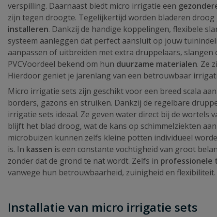
verspilling. Daarnaast biedt micro irrigatie een
gezonder
zijn tegen droogte. Tegelijkertijd worden bladeren droog
installeren
. Dankzij de handige koppelingen, flexibele sl
systeem aanleggen dat perfect aansluit op jouw tuinindeli
aanpassen of uitbreiden met extra druppelaars, slangen o
PVCVoordeel bekend om hun
duurzame materialen
. Ze 
Hierdoor geniet je jarenlang van een betrouwbaar irrigat
Micro irrigatie sets zijn geschikt voor een breed scala aa
borders, gazons en struiken. Dankzij de regelbare druppe
irrigatie sets ideaal. Ze geven water direct bij de worte
blijft het blad droog, wat de kans op schimmelziekten aan
microbuizen kunnen zelfs kleine potten individueel worde
is. In
kassen
is een constante vochtigheid van groot belang.
zonder dat de grond te nat wordt. Zelfs in
professionele
vanwege hun betrouwbaarheid, zuinigheid en flexibiliteit.
Installatie van micro irrigatie sets