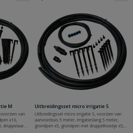
atie M
Uitbreidingsset micro irrigatie S
, voorzien van
Uitbreidingsset micro irrigatie S, voorzien van
dpen x10,
aanvoerbuis 5 meter, irrigatieslang 5 meter,
, druppelaar
grondpen x5, grondpen met druppelhoedje x5,
/uur x5, rechte
druppelaar 1,9ltr./uur x5, rechte verbinder en