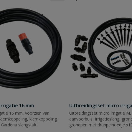
irrigatie 16 mm
Uitbreidingsset micro irrig
rigatie 16 mm, voorzien van
Uitbreidingsset micro irrigatie M
 klemkoppeling, klemkoppeling
aanvoerbuis, Irrigatieslang, gron
 Gardena slangstuk.
grondpen met druppelhoedje x10
1,9 ltr./uur x5, druppelaar 3,8 ltr.