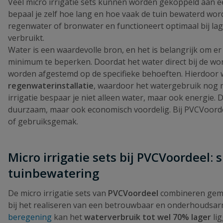
Veel micro irrigatie sets kunnen worden gekoppeld aan 
bepaal je zelf hoe lang en hoe vaak de tuin bewaterd wor
regenwater of bronwater en functioneert optimaal bij lage
verbruikt.
Water is een waardevolle bron, en het is belangrijk om e
minimum te beperken. Doordat het water direct bij de wo
worden afgestemd op de specifieke behoeften. Hierdoor w
regenwaterinstallatie
, waardoor het watergebruik nog mi
irrigatie bespaar je niet alleen water, maar ook energie.
duurzaam, maar ook economisch voordelig. Bij PVCVoordeel 
of gebruiksgemak.
Micro irrigatie sets bij PVCVoordeel
tuinbewatering
De micro irrigatie sets van
PVCVoordeel
combineren gemak
bij het realiseren van een betrouwbaar en onderhoudsarm
beregening
kan het
waterverbruik tot wel 70% lager
lig