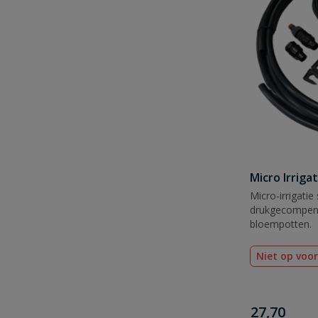
Micro Irrigat
Micro-irrigatie
drukgecompens
bloempotten.
Niet op voo
€
27,70