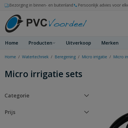
Ga naar de inhoud
Bezorging in binnen- en buitenland
Persoonlijk advies voor elk
Home
Producten
Uitverkoop
Merken
Home
/
Watertechniek
/
Beregening
/
Micro irrigatie
/
Micro ir
Micro irrigatie sets
Categorie
Prijs