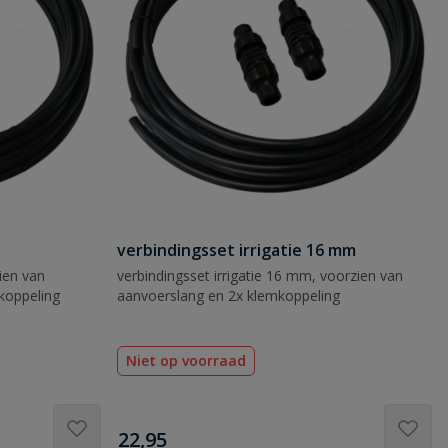
verbindingsset irrigatie 16 mm
ien van
verbindingsset irrigatie 16 mm, voorzien van
koppeling
aanvoerslang en 2x klemkoppeling
Niet op voorraad
€
22,95