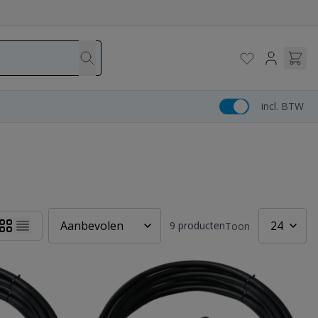
incl. BTW
9
producten
Toon