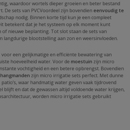
chtig, waardoor wortels dieper groeien en beter bestand
rt. De sets van PVCVoordeel zijn bovendien
eenvoudig te
edschap nodig. Binnen korte tijd kun je een compleet
Dit betekent dat je het systeem op elk moment kunt
 of nieuwe beplanting. Tot slot staan de sets van
en langdurige blootstelling aan zon en weersinvloeden.
voor een gelijkmatige en efficiënte bewatering van
juiste hoeveelheid water. Voor de
moestuin
zijn micro
 constante vochtigheid en een betere opbrengst. Bovendien
n hangmanden
zijn micro irrigatie sets perfect. Met dunne
n patio’s, waar handmatig water geven vaak tijdrovend
l blijft en dat de gewassen altijd voldoende water krijgen,
psarchitectuur, worden micro irrigatie sets gebruikt