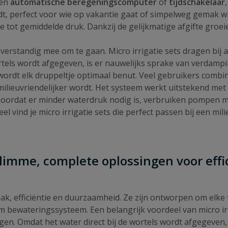
een
automatische beregeningscomputer
of
tijdschakelaar
dt, perfect voor wie op vakantie gaat of simpelweg gemak wi
 tot gemiddelde druk. Dankzij de gelijkmatige afgifte groeie
r verstandig mee om te gaan. Micro irrigatie sets dragen bi
rtels wordt afgegeven, is er nauwelijks sprake van verdamp
ordt elk druppeltje optimaal benut. Veel gebruikers combi
lieuvriendelijker wordt. Het systeem werkt uitstekend met 
 Doordat er minder waterdruk nodig is, verbruiken pompen mi
vind je micro irrigatie sets die perfect passen bij een mili
: slimme, complete oplossingen voor ef
, efficiëntie en duurzaamheid. Ze zijn ontworpen om elke t
 bewateringssysteem. Een belangrijk voordeel van micro irr
gen. Omdat het water direct bij de wortels wordt afgegeven