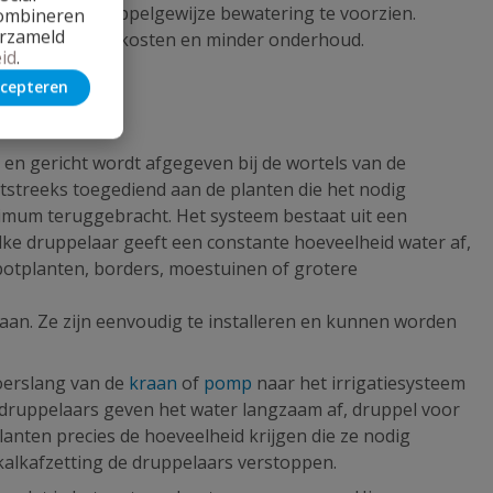
troleerde, druppelgewijze bewatering te voorzien.
combineren
erzameld
en, lagere waterkosten en minder onderhoud.
id
.
cepteren
n gericht wordt afgegeven bij de wortels van de
htstreeks toegediend aan de planten die het nodig
nimum teruggebracht. Het systeem bestaat uit een
lke druppelaar geeft een constante hoeveelheid water af,
m potplanten, borders, moestuinen of grotere
gaan. Ze zijn eenvoudig te installeren en kunnen worden
oerslang van de
kraan
of
pomp
naar het irrigatiesysteem
e druppelaars geven het water langzaam af, druppel voor
lanten precies de hoeveelheid krijgen die ze nodig
 kalkafzetting de druppelaars verstoppen.