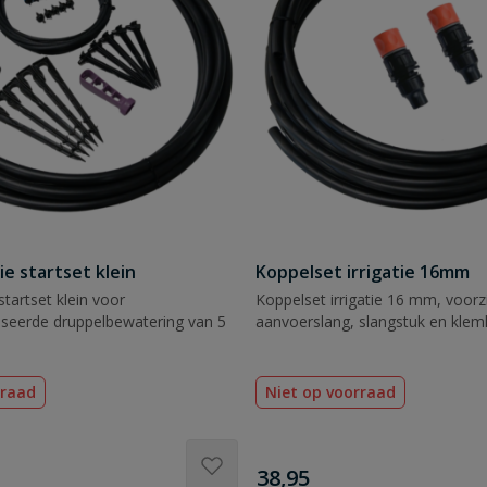
ie startset klein
Koppelset irrigatie 16mm
 startset klein voor
Koppelset irrigatie 16 mm, voorz
eerde druppelbewatering van 5
aanvoerslang, slangstuk en klem
rraad
Niet op voorraad
€
38,95