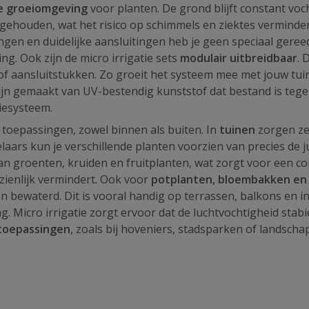
e groeiomgeving
voor planten. De grond blijft constant vo
 gehouden, wat het risico op schimmels en ziektes verminde
angen en duidelijke aansluitingen heb je geen speciaal gere
ng. Ook zijn de micro irrigatie sets
modulair uitbreidbaar
. 
f aansluitstukken. Zo groeit het systeem mee met jouw tuin
zijn gemaakt van UV-bestendig kunststof dat bestand is teg
iesysteem.
n toepassingen, zowel binnen als buiten. In
tuinen
zorgen ze 
laars kun je verschillende planten voorzien van precies de 
ls van groenten, kruiden en fruitplanten, wat zorgt voor een
zienlijk vermindert. Ook voor
potplanten, bloembakken e
n bewaterd. Dit is vooral handig op terrassen, balkons en i
 Micro irrigatie zorgt ervoor dat de luchtvochtigheid stabie
 toepassingen
, zoals bij hoveniers, stadsparken of landscha