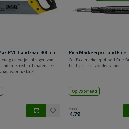
tMax PVC handzaag 300mm
Pica Markeerpotlood Fine 
eurig en netjes afzagen van
De Pica markeerpotlood Fine Dr
 andere kunststof materialen.
biedt precisie zonder slijpen.
chap voor uw klus!
d
Op voorraad
vanaf
€
4,79