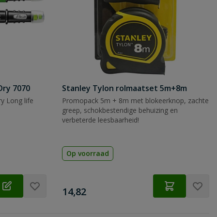
Dry 7070
Stanley Tylon rolmaatset 5m+8m
y Long life
Promopack 5m + 8m met blokeerknop, zachte
greep, schokbestendige behuizing en
verbeterde leesbaarheid!
Op voorraad
€
14,82