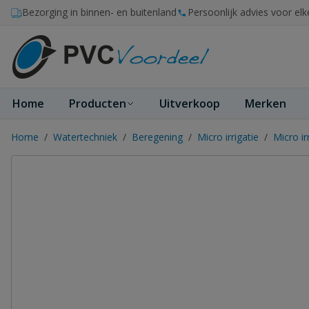
Ga naar de inhoud
Bezorging in binnen- en buitenland
Persoonlijk advies voor elk
Home
Producten
Uitverkoop
Merken
Home
/
Watertechniek
/
Beregening
/
Micro irrigatie
/
Micro ir