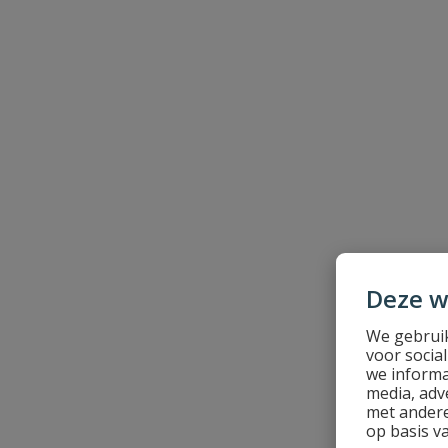
Beoordeling versturen
Deze w
We gebruik
voor socia
we informa
media, adv
met andere
op basis v