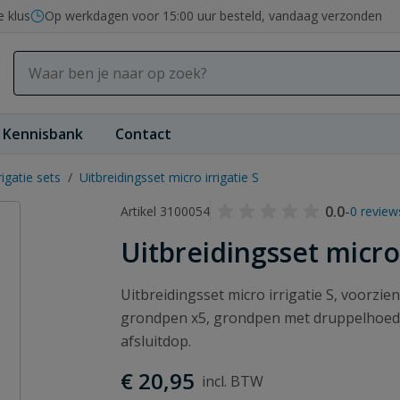
e klus
Op werkdagen voor 15:00 uur besteld, vandaag verzonden
Kennisbank
Contact
rigatie sets
/
Uitbreidingsset micro irrigatie S
0.0
-
Artikel 3100054
0 review
Uitbreidingsset micro 
Uitbreidingsset micro irrigatie S, voorzie
grondpen x5, grondpen met druppelhoedje 
afsluitdop.
€ 20,95