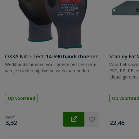
OXXA Nitri-Tech 14-690 handschoenen
Stanley Fa
Werkhandschoenen voor goede bescherming
Voor het nauwk
van je handen bij diverse werkzaamheden.
PVC, PP, PE en
Ideaal gereeds
Op voorraad
Op voorraa
vanaf
€
€
3,32
22,45