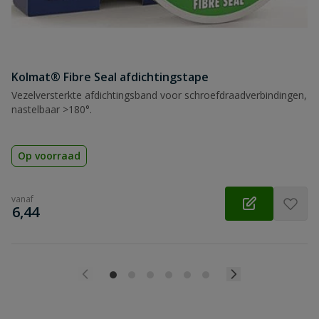
Kolmat® Fibre Seal afdichtingstape
Vezelversterkte afdichtingsband voor schroefdraadverbindingen,
nastelbaar >180°.
Op voorraad
vanaf
€
6,44