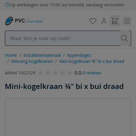
Ga naar de inhoud
Op werkdagen voor 15:00 uur besteld, vandaag verzonden
Home
/
Installatiemateriaal
/
Appendages
/
Messing kogelkranen
/
Mini-kogelkraan ¾" bi x bui draad
0.0
-
Artikel 1002129
0 reviews
Mini-kogelkraan ¾" bi x bui draad