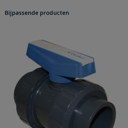
Heb je zelf ook een vraag over
Stel jouw
Bijpassende producten
Schrijf zelf een beoordeling
vraag
dit product?
Je beoordeelt:
Mini-kogelkraan ¾" bi x bui draad
Uw waardering:
Naam
Samenvatting
Beoordeling