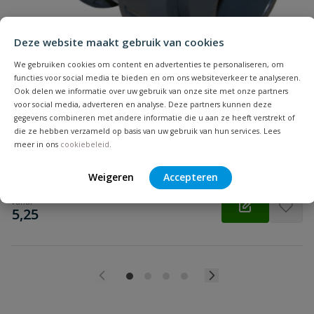
Deze website maakt gebruik van cookies
We gebruiken cookies om content en advertenties te personaliseren, om
Beoordeling versturen
functies voor social media te bieden en om ons websiteverkeer te analyseren.
PVC kogelkraan type Industrie
Ook delen we informatie over uw gebruik van onze site met onze partners
Diameter: 20 t/m 110 mm | Drukklasse: 16 bar | O-ring: epdm |
voor social media, adverteren en analyse. Deze partners kunnen deze
Aansluiting: inwendig lijm | Volle doorlaat
gegevens combineren met andere informatie die u aan ze heeft verstrekt of
die ze hebben verzameld op basis van uw gebruik van hun services. Lees
meer in ons
cookiebeleid
.
Op voorraad
Weigeren
Accepteren
vanaf
€
5,25