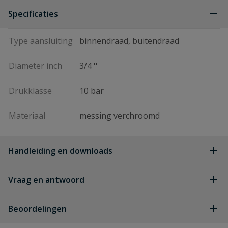
Specificaties
Type aansluiting
binnendraad, buitendraad
Diameter inch
3/4 ''
Drukklasse
10 bar
Materiaal
messing verchroomd
Handleiding en downloads
Vraag en antwoord
Bonfix Minikogelkranen
Download
Bonfix_Minikogelkranen.pdf
Geen vragen
Beoordelingen