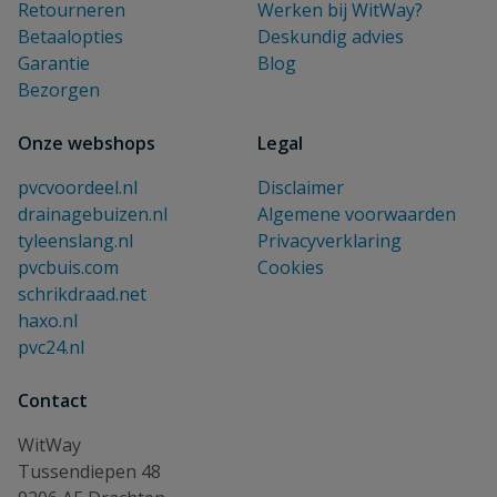
Retourneren
Werken bij WitWay?
Betaalopties
Deskundig advies
Garantie
Blog
Bezorgen
Onze webshops
Legal
pvcvoordeel.nl
Disclaimer
drainagebuizen.nl
Algemene voorwaarden
tyleenslang.nl
Privacyverklaring
pvcbuis.com
Cookies
schrikdraad.net
haxo.nl
pvc24.nl
Contact
WitWay
Tussendiepen 48