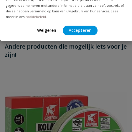
Vraag en antwoord
gegevens combineren met andere informatie die u aan ze heeft verstrekt of
die ze hebben verzameld op basis van uw gebruik van hun services. Lees
Geen vragen
meer in ons
cookiebeleid
.
Beoordelingen
Weigeren
Accepteren
Heb je zelf ook een vraag over
Stel jouw
Andere producten die mogelijk iets voor je
Schrijf zelf een beoordeling
vraag
dit product?
zijn!
Je beoordeelt:
Mitsubishi SEM 25E
Uw waardering:
Naam