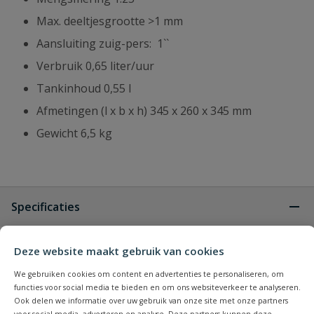
Max. deeltjesgrootte >1 mm
Aansluiting zuig-pers: 1``
Verbruik 0,65 liter/uur
Tankinhoud 0,55 l
Afmetingen (l x b x h) 345 x 260 x 345 mm
Gewicht 6,5 kg
Specificaties
Type aansluiting
buitendraad
Deze website maakt gebruik van cookies
We gebruiken cookies om content en advertenties te personaliseren, om
Merknaam
Koshin
functies voor social media te bieden en om ons websiteverkeer te analyseren.
Ook delen we informatie over uw gebruik van onze site met onze partners
voor social media, adverteren en analyse. Deze partners kunnen deze