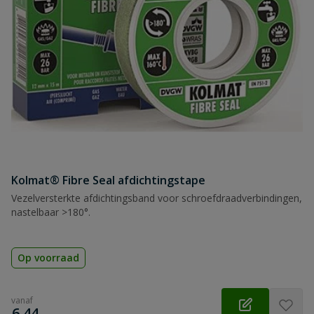
Samenvatting
Beoordeling
Beoordeling versturen
Kolmat® Fibre Seal afdichtingstape
Vezelversterkte afdichtingsband voor schroefdraadverbindingen,
nastelbaar >180°.
Op voorraad
vanaf
€
6,44