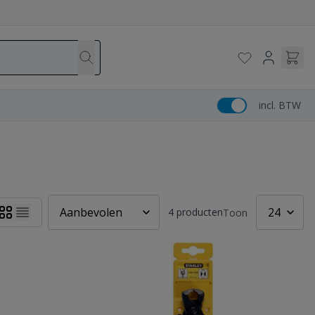
incl. BTW
4
producten
Toon