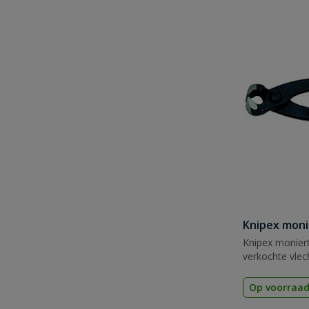
Knipex moni
Knipex monier
verkochte vlec
Op voorraa