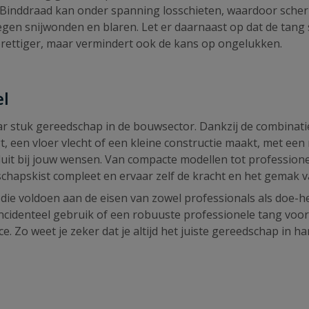
k. Binddraad kan onder spanning losschieten, waardoor sche
en snijwonden en blaren. Let er daarnaast op dat de tang s
prettiger, maar vermindert ook de kans op ongelukken.
el
r stuk gereedschap in de bouwsector. Dankzij de combinati
t, een vloer vlecht of een kleine constructie maakt, met een 
it bij jouw wensen. Van compacte modellen tot professionel
edschapskist compleet en ervaar zelf de kracht en het gema
die voldoen aan de eisen van zowel professionals als doe-he
incidenteel gebruik of een robuuste professionele tang voor
e. Zo weet je zeker dat je altijd het juiste gereedschap in h