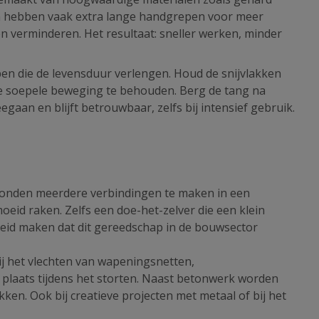
en hebben vaak extra lange handgrepen voor meer
n verminderen. Het resultaat: sneller werken, minder
en die de levensduur verlengen. Houd de snijvlakken
m de soepele beweging te behouden. Berg de tang na
aan en blijft betrouwbaar, zelfs bij intensief gebruik.
econden meerdere verbindingen te maken in een
id raken. Zelfs een doe-het-zelver die een klein
heid maken dat dit gereedschap in de bouwsector
bij het vlechten van wapeningsnetten,
jn plaats tijdens het storten. Naast betonwerk worden
ken. Ook bij creatieve projecten met metaal of bij het