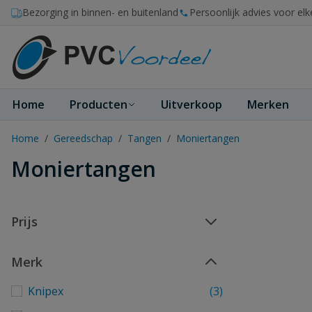
Ga naar de inhoud
Bezorging in binnen- en buitenland
Persoonlijk advies voor elk
Home
Producten
Uitverkoop
Merken
Home
/
Gereedschap
/
Tangen
/
Moniertangen
Moniertangen
Prijs
Merk
Knipex
(3)