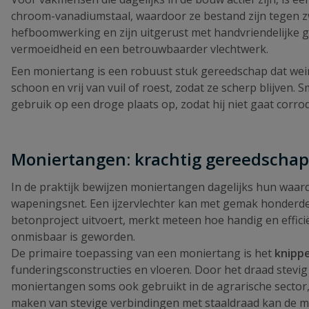
chroom-vanadiumstaal, waardoor ze bestand zijn tegen z
hefboomwerking en zijn uitgerust met handvriendelijke g
vermoeidheid en een betrouwbaarder vlechtwerk.
Een moniertang is een robuust stuk gereedschap dat wein
schoon en vrij van vuil of roest, zodat ze scherp blijve
gebruik op een droge plaats op, zodat hij niet gaat corr
Moniertangen: krachtig gereedschap
In de praktijk bewijzen moniertangen dagelijks hun waa
wapeningsnet. Een ijzervlechter kan met gemak honderden
betonproject uitvoert, merkt meteen hoe handig en effic
onmisbaar is geworden.
De primaire toepassing van een moniertang is het
knippe
funderingsconstructies en vloeren. Door het draad stevig 
moniertangen soms ook gebruikt in de agrarische sector, b
maken van stevige verbindingen met staaldraad kan de 