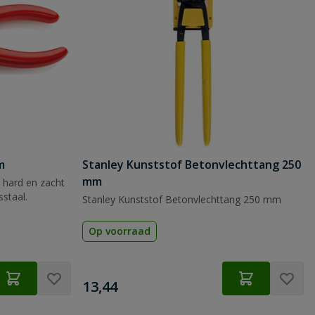
m
Stanley Kunststof Betonvlechttang 250
mm
 hard en zacht
staal.
Stanley Kunststof Betonvlechttang 250 mm
Op voorraad
€
13,44