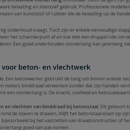
ware belasting en intensief gebruik. Professionele modell
repen van kunststof of rubber die de belasting op de hande
ig onderhoud vraagt. Toch zijn er enkele eenvoudige stapp
n. Smeer het scharnierpunt af en toe met een druppel olie o
oderen. Een goed onderhouden moniertang kan jarenlang meeg
 voor beton- en vlechtwerk
rde. Een betonwerker gebruikt de tang om binnen enkele s
 meters binddraad verwerken zonder dat zijn handen vermoe
iënt een moniertang is. De kracht, snelheid en betrouwbaar
n en vlechten van binddraad bij betonstaal
. Dit gebeurt 
rond de staven te draaien, blijft het betonstaal exact op zi
ijvoorbeeld bij het vastzetten van draadconstructies of hek
moniertang goed van pas komen.