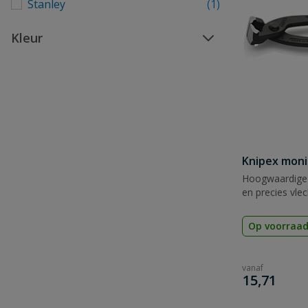
Stanley
(1)
Kleur
Knipex moni
Hoogwaardige 
en precies vle
Op voorraa
vanaf
€
15,71