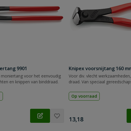
ertang 9901
Knipex voorsnijtang 160 m
moniertang voor het eenvoudig
Voor div. vlecht werkzaamheden,
chten en knippen van binddraad.
draad. Van speciaal gereedschaps
d
Op voorraad
€
13,18