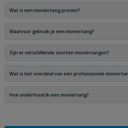
Wat is een moniertang precies?
Een stevige tang die wordt gebruikt voor het knippen 
Waarvoor gebruik je een moniertang?
Voor het vastzetten van betonstaal in wapeningsnetten, 
Zijn er verschillende soorten moniertangen?
Ja, er zijn compacte, standaard en professionele modell
Wat is het voordeel van een professionele monierta
Professionele tangen hebben geharde snijvlakken, erg
Hoe onderhoud ik een moniertang?
Houd de tang schoon, smeer het scharnierpunt af en t