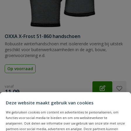
OXXA X-Frost 51-860 handschoen
Robuuste winterhandschoen met isolerende voering bij uitstek
geschikt voor buitenwerkzaamheden in de agri, bouw,
groenvoorziening e.d.
Op voorraad
vanaf
€
11,09
Deze website maakt gebruik van cookies
We gebruiken cookies om content en advertenties te personaliseren, om
functies voor social media te bieden en om ons websiteverkeer te
analyseren. Ook delen we informatie over uw gebruik van onze site met onze
partners voor social media, adverteren en analyse. Deze partners kunnen