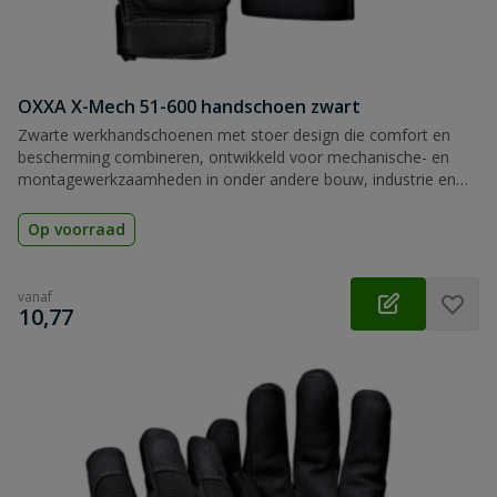
OXXA X-Mech 51-600 handschoen zwart
Zwarte werkhandschoenen met stoer design die comfort en
bescherming combineren, ontwikkeld voor mechanische- en
montagewerkzaamheden in onder andere bouw, industrie en
logistiek.
Op voorraad
vanaf
€
10,77