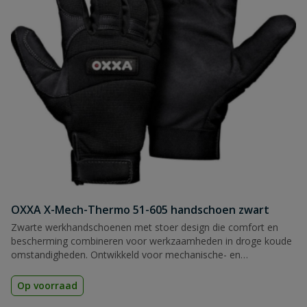
OXXA X-Mech-Thermo 51-605 handschoen zwart
Zwarte werkhandschoenen met stoer design die comfort en
bescherming combineren voor werkzaamheden in droge koude
omstandigheden. Ontwikkeld voor mechanische- en
montagewerkzaamheden in onder andere bouw, industrie en
logistiek.
Op voorraad