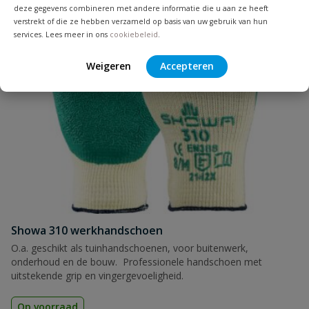
deze gegevens combineren met andere informatie die u aan ze heeft
verstrekt of die ze hebben verzameld op basis van uw gebruik van hun
services. Lees meer in ons
cookiebeleid
.
Weigeren
Accepteren
Showa 310 werkhandschoen
O.a. geschikt als tuinhandschoenen, voor buitenwerk,
onderhoud en de bouw. Professionele handschoen met
uitstekende grip en vingergevoeligheid.
Op voorraad