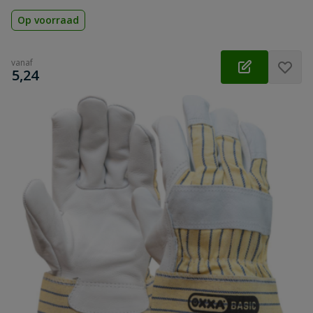
Op voorraad
vanaf
€
5,24