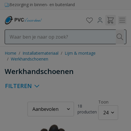
Ga naar de inhoud
Bezorging in binnen- en buitenland
Home
/
Installatiemateriaal
/
Lijm & montage
/
Werkhandschoenen
Werkhandschoenen
FILTEREN
Toon
18
producten