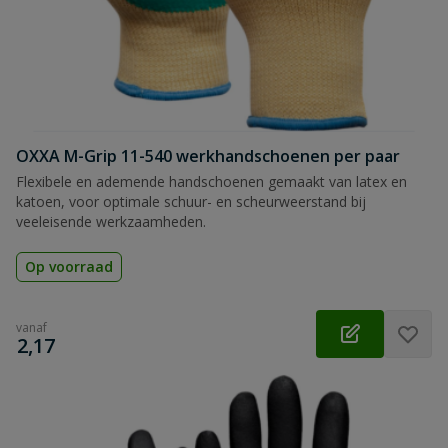
OXXA M-Grip 11-540 werkhandschoenen per paar
Flexibele en ademende handschoenen gemaakt van latex en
katoen, voor optimale schuur- en scheurweerstand bij
veeleisende werkzaamheden.
Op voorraad
vanaf
€
2,17