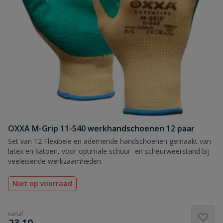
OXXA M-Grip 11-540 werkhandschoenen 12 paar
Set van 12 Flexibele en ademende handschoenen gemaakt van
latex en katoen, voor optimale schuur- en scheurweerstand bij
veeleisende werkzaamheden.
Niet op voorraad
vanaf
€
23,10