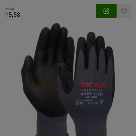
vanaf
€
15,58