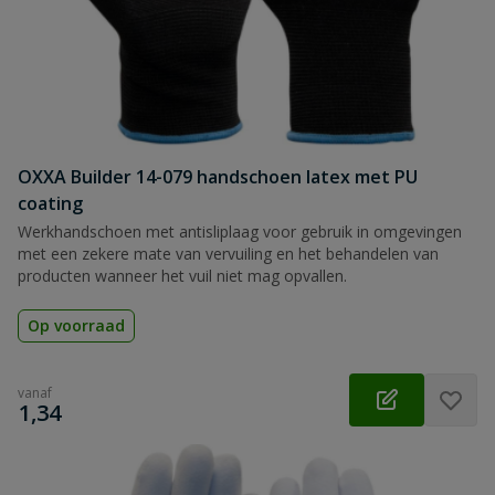
OXXA Builder 14-079 handschoen latex met PU
coating
Werkhandschoen met antisliplaag voor gebruik in omgevingen
met een zekere mate van vervuiling en het behandelen van
producten wanneer het vuil niet mag opvallen.
Op voorraad
vanaf
€
1,34