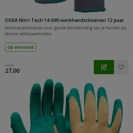
OXXA Nitri-Tech 14-690 werkhandschoenen 12 paar
Werkhandschoenen voor goede bescherming van je handen bij
diverse werkzaamheden.
Op voorraad
vanaf
€
27,00