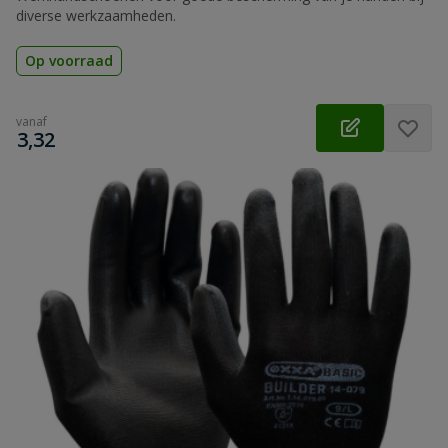
diverse werkzaamheden.
Op voorraad
vanaf
€
3,32