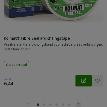
Kolmat® Fibre Seal afdichtingstape
Vezelversterkte afdichtingsband voor schroefdraadverbindingen,
nastelbaar >180°.
Op voorraad
vanaf
€
6,44