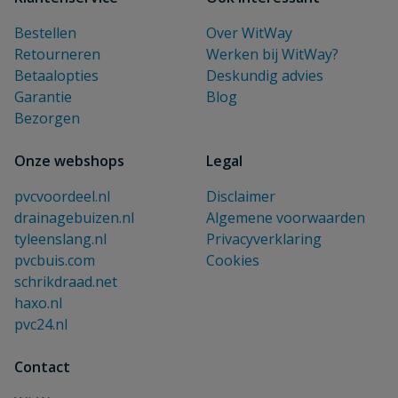
Bestellen
Over WitWay
Retourneren
Werken bij WitWay?
Betaalopties
Deskundig advies
Garantie
Blog
Bezorgen
Onze webshops
Legal
pvcvoordeel.nl
Disclaimer
drainagebuizen.nl
Algemene voorwaarden
tyleenslang.nl
Privacyverklaring
pvcbuis.com
Cookies
schrikdraad.net
haxo.nl
pvc24.nl
Contact