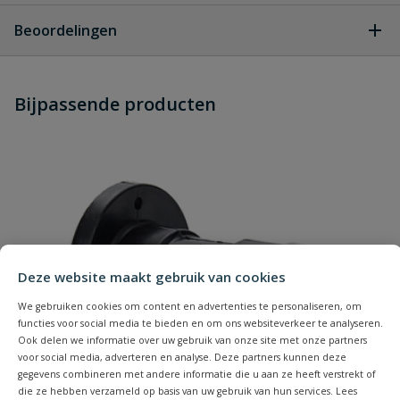
Geen vragen
Beoordelingen
Heb je zelf ook een vraag over
Stel jouw
Bijpassende producten
Schrijf zelf een beoordeling
vraag
dit product?
Je beoordeelt:
Bonfix messing muurplaat knel x
binnendraad
Uw waardering:
Deze website maakt gebruik van cookies
We gebruiken cookies om content en advertenties te personaliseren, om
functies voor social media te bieden en om ons websiteverkeer te analyseren.
Ook delen we informatie over uw gebruik van onze site met onze partners
Naam
voor social media, adverteren en analyse. Deze partners kunnen deze
gegevens combineren met andere informatie die u aan ze heeft verstrekt of
die ze hebben verzameld op basis van uw gebruik van hun services. Lees