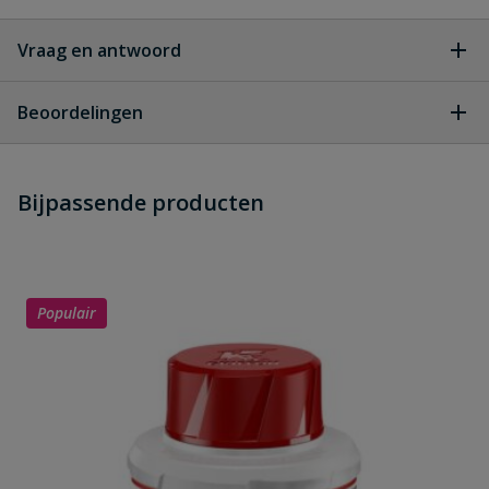
Vraag en antwoord
Geen vragen
Beoordelingen
Heb je zelf ook een vraag over
Stel jouw
Bijpassende producten
Schrijf zelf een beoordeling
vraag
dit product?
Je beoordeelt:
Nicoll Ovation wit buis 105 x 76 mm
4 meter
Populair
Uw waardering: