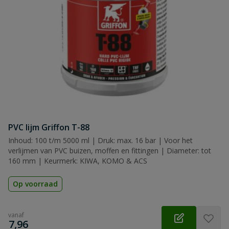
PVC lijm Griffon T-88
Inhoud: 100 t/m 5000 ml | Druk: max. 16 bar | Voor het
verlijmen van PVC buizen, moffen en fittingen | Diameter: tot
160 mm | Keurmerk: KIWA, KOMO & ACS
Op voorraad
vanaf
€
7,96