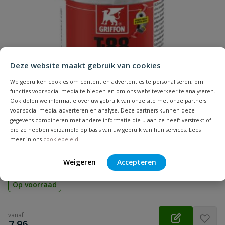
Naam
Samenvatting
Deze website maakt gebruik van cookies
Beoordeling
We gebruiken cookies om content en advertenties te personaliseren, om
functies voor social media te bieden en om ons websiteverkeer te analyseren.
Ook delen we informatie over uw gebruik van onze site met onze partners
voor social media, adverteren en analyse. Deze partners kunnen deze
gegevens combineren met andere informatie die u aan ze heeft verstrekt of
PVC lijm Griffon T-88
die ze hebben verzameld op basis van uw gebruik van hun services. Lees
Beoordeling versturen
meer in ons
cookiebeleid
.
Inhoud: 100 t/m 5000 ml | Druk: max. 16 bar | Voor het
verlijmen van PVC buizen, moffen en fittingen | Diameter: tot
160 mm | Keurmerk: KIWA, KOMO & ACS
Weigeren
Accepteren
Op voorraad
vanaf
€
7,96