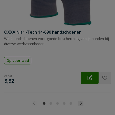
OXXA Nitri-Tech 14-690 handschoenen
Werkhandschoenen voor goede bescherming van je handen bij
diverse werkzaamheden.
Op voorraad
vanaf
€
3,32