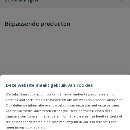
Heb je zelf ook een vraag over
Stel jouw
Bijpassende producten
Schrijf zelf een beoordeling
vraag
dit product?
Je beoordeelt:
Novus nieten dundraad A
Superhard 53/10 mm - 800 stuks
Uw waardering:
Deze website maakt gebruik van cookies
We gebruiken cookies om content en advertenties te personaliseren, om
functies voor social media te bieden en om ons websiteverkeer te analyseren.
Naam
Ook delen we informatie over uw gebruik van onze site met onze partners
voor social media, adverteren en analyse. Deze partners kunnen deze
gegevens combineren met andere informatie die u aan ze heeft verstrekt of
die ze hebben verzameld op basis van uw gebruik van hun services. Lees
Samenvatting
meer in ons
cookiebeleid
.