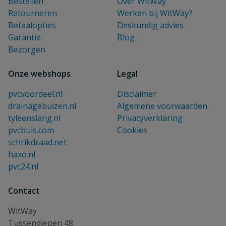
Bestellen
Over WitWay
Retourneren
Werken bij WitWay?
Betaalopties
Deskundig advies
Garantie
Blog
Bezorgen
Onze webshops
Legal
pvcvoordeel.nl
Disclaimer
drainagebuizen.nl
Algemene voorwaarden
tyleenslang.nl
Privacyverklaring
pvcbuis.com
Cookies
schrikdraad.net
haxo.nl
pvc24.nl
Contact
WitWay
Tussendiepen 48