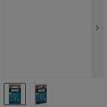
View larger image
View larger image