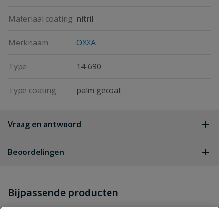
Materiaal coating
nitril
Merknaam
OXXA
Type
14-690
Type coating
palm gecoat
Vraag en antwoord
Geen vragen
Beoordelingen
Heb je zelf ook een vraag over
Stel jouw
Bijpassende producten
Schrijf zelf een beoordeling
vraag
dit product?
Je beoordeelt:
OXXA Nitri-Tech 14-690