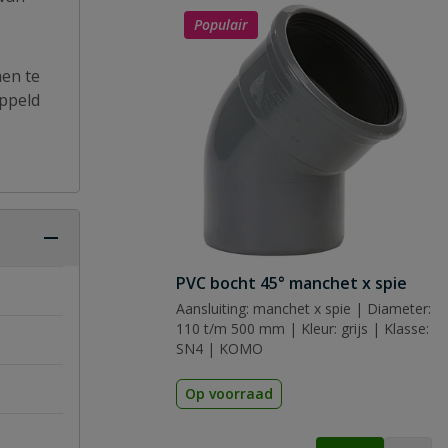
Populair
men te
oppeld
PVC bocht 45° manchet x spie
Aansluiting: manchet x spie | Diameter:
110 t/m 500 mm | Kleur: grijs | Klasse:
SN4 | KOMO
Op voorraad