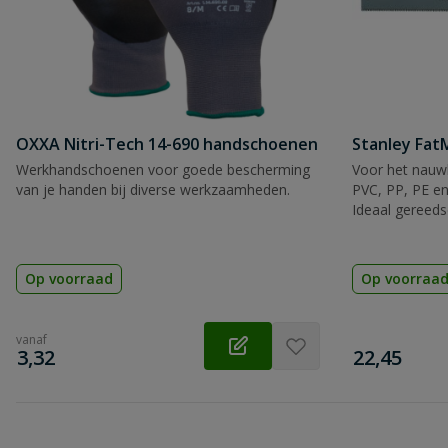
OXXA Nitri-Tech 14-690 handschoenen
Stanley Fa
Werkhandschoenen voor goede bescherming
Voor het nauwk
van je handen bij diverse werkzaamheden.
PVC, PP, PE en
Ideaal gereeds
Op voorraad
Op voorraa
vanaf
€
€
3,32
22,45