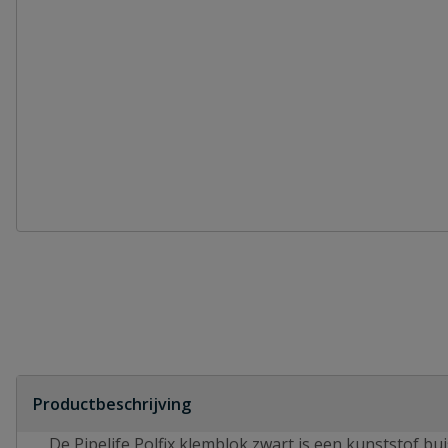
Productbeschrijving
De Pipelife Polfix klemblok zwart is een kunststof bu