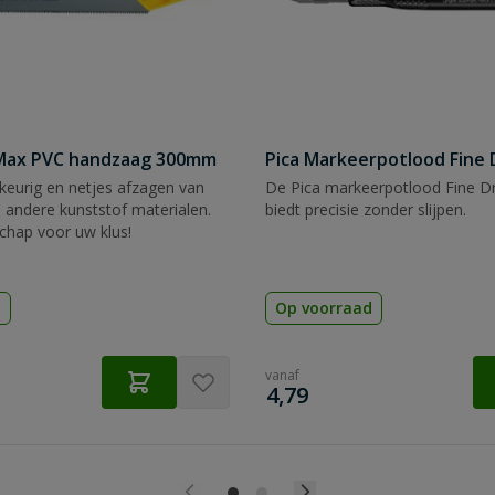
tMax PVC handzaag 300mm
Pica Markeerpotlood Fine 
eurig en netjes afzagen van
De Pica markeerpotlood Fine Dr
 andere kunststof materialen.
biedt precisie zonder slijpen.
chap voor uw klus!
d
Op voorraad
vanaf
€
4,79