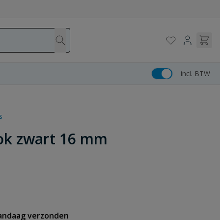
incl. BTW
s
lok zwart 16 mm
vandaag verzonden