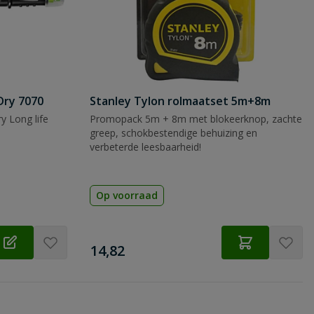
Dry 7070
Stanley Tylon rolmaatset 5m+8m
y Long life
Promopack 5m + 8m met blokeerknop, zachte
greep, schokbestendige behuizing en
verbeterde leesbaarheid!
Op voorraad
€
14,82