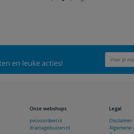
E-mailadres
en en leuke acties!
Onze webshops
Legal
pvcvoordeel.nl
Disclaimer
drainagebuizen.nl
Algemene 