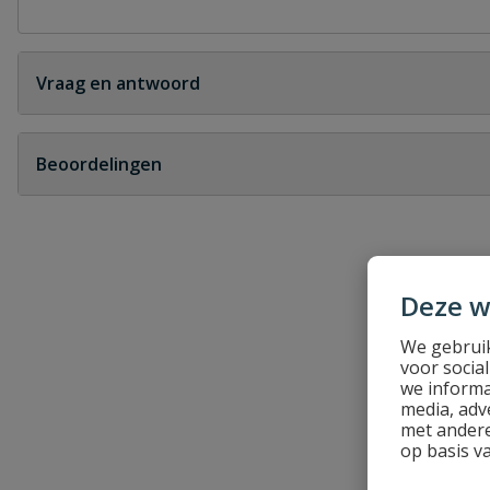
Vraag en antwoord
Geen vragen
Beoordelingen
Heb je zelf ook een vraag over dit product?
Schrijf zelf een beoordeling
Deze w
Je beoordeelt:
Pipelife Polfix klemblok zwart 16 mm
We gebruik
Uw waardering:
voor socia
we informa
media, adv
met andere
op basis v