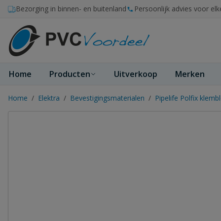
Ga naar de inhoud
Bezorging in binnen- en buitenland
Persoonlijk advies voor elk
Home
Producten
Uitverkoop
Merken
Home
/
Elektra
/
Bevestigingsmaterialen
/
Pipelife Polfix klem