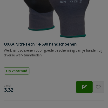
OXXA Nitri-Tech 14-690 handschoenen
Werkhandschoenen voor goede bescherming van je handen bij
diverse werkzaamheden.
Op voorraad
vanaf
€
3,32