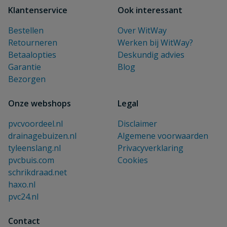
Klantenservice
Ook interessant
Bestellen
Over WitWay
Retourneren
Werken bij WitWay?
Betaalopties
Deskundig advies
Garantie
Blog
Bezorgen
Onze webshops
Legal
pvcvoordeel.nl
Disclaimer
drainagebuizen.nl
Algemene voorwaarden
tyleenslang.nl
Privacyverklaring
pvcbuis.com
Cookies
schrikdraad.net
haxo.nl
pvc24.nl
Contact