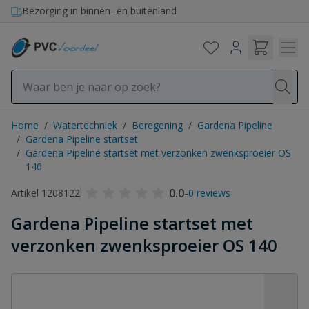
Ga naar de inhoud
Bezorging in binnen- en buitenland
Home
/
Watertechniek
/
Beregening
/
Gardena Pipeline
/
Gardena Pipeline startset
/
Gardena Pipeline startset met verzonken zwenksproeier OS
140
0.0
-
Artikel 1208122
0 reviews
Gardena Pipeline startset met
verzonken zwenksproeier OS 140