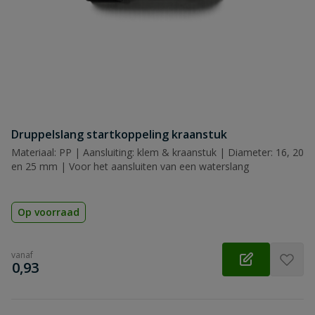
Samenvatting
Beoordeling
Druppelslang startkoppeling kraanstuk
Beoordeling versturen
Materiaal: PP | Aansluiting: klem & kraanstuk | Diameter: 16, 20
en 25 mm | Voor het aansluiten van een waterslang
Op voorraad
vanaf
€
0,93