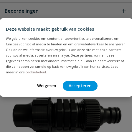
Geen vragen
Beoordelingen
Heb je zelf ook een vraag over
Deze website maakt gebruik van cookies
Stel jouw
Bijpassende producten
Schrijf zelf een beoordeling
vraag
dit product?
We gebruiken cookies om content en advertenties te personaliseren, om
functies voor social media te bieden en om ons websiteverkeer te analyseren.
Je beoordeelt:
Gardena Pipeline startset met
Ook delen we informatie over uw gebruik van onze site met onze partners
verzonken zwenksproeier OS 140
voor social media, adverteren en analyse. Deze partners kunnen deze
gegevens combineren met andere informatie die u aan ze heeft verstrekt of
die ze hebben verzameld op basis van uw gebruik van hun services. Lees
Uw waardering:
meer in ons
cookiebeleid
.
Weigeren
Accepteren
Naam