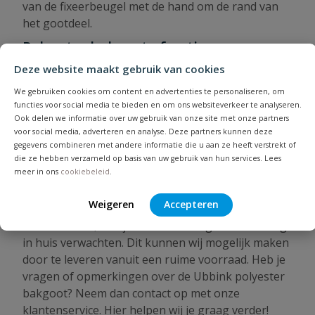
van de fixeerbeugel met de hand om de rand van
het gootdeel.
Polyester bakgoot afmetingen
Deze website maakt gebruik van cookies
De Ubbink polyester bakgoten hebben een lengte
van 6 meter en zijn beschikbaar in de volgende
We gebruiken cookies om content en advertenties te personaliseren, om
afmetingen:
functies voor social media te bieden en om ons websiteverkeer te analyseren.
Ook delen we informatie over uw gebruik van onze site met onze partners
120mm
voor social media, adverteren en analyse. Deze partners kunnen deze
170mm
gegevens combineren met andere informatie die u aan ze heeft verstrekt of
die ze hebben verzameld op basis van uw gebruik van hun services. Lees
205mm
meer in ons
cookiebeleid
.
Polyester bakgoot kopen
Weigeren
Accepteren
Wanneer je vandaag nog jouw bakgoot koopt bij
PVC Voordeel, kun je deze al de volgende werkdag
in huis verwachten. Dit kunnen wij mogelijk maken
door te leveren vanuit een ruime voorraad. Heb je
vragen of opmerkingen over de Ubbink polyester
bakgoot? Neem dan contact op met onze
klantenservice. Hier helpen wij je graag verder!