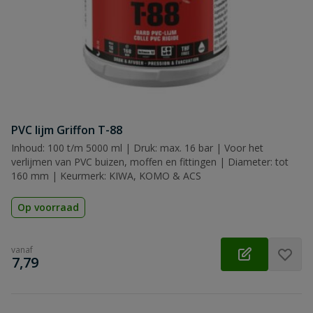
Beoordeling
Beoordeling versturen
PVC lijm Griffon T-88
Inhoud: 100 t/m 5000 ml | Druk: max. 16 bar | Voor het
verlijmen van PVC buizen, moffen en fittingen | Diameter: tot
160 mm | Keurmerk: KIWA, KOMO & ACS
Op voorraad
vanaf
€
7,79