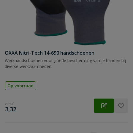
OXXA Nitri-Tech 14-690 handschoenen
Werkhandschoenen voor goede bescherming van je handen bij
diverse werkzaamheden.
Op voorraad
vanaf
€
3,32