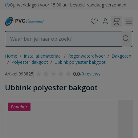
Ga naar de inhoud
Bezorging in binnen- en buitenland
Home
/
Installatiemateriaal
/
Regenwaterafvoer
/
Dakgoten
/
Polyester dakgoot
/
Ubbink polyester bakgoot
0.0
-
Artikel 998825
0 reviews
Ubbink polyester bakgoot
Populair