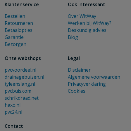
Klantenservice
Ook interessant
Bestellen
Over WitWay
Retourneren
Werken bij WitWay?
Betaalopties
Deskundig advies
Garantie
Blog
Bezorgen
Onze webshops
Legal
pvcvoordeel.nl
Disclaimer
drainagebuizen.nl
Algemene voorwaarden
tyleenslang.nl
Privacyverklaring
pvcbuis.com
Cookies
schrikdraad.net
haxo.nl
pvc24.nl
Contact