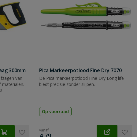
zaag 300mm
Pica Markeerpotlood Fine Dry 7070
afzagen van
De Pica markeerpotlood Fine Dry Long life
 materialen.
biedt precisie zonder slijpen.
s!
Op voorraad
vanaf
€
4,79