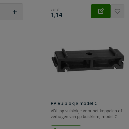
vanaf
€
1,14
 vraag
PP Vulblokje model C
VDL pp vulblokje voor het koppelen of
verhogen van pp buisklem, model C