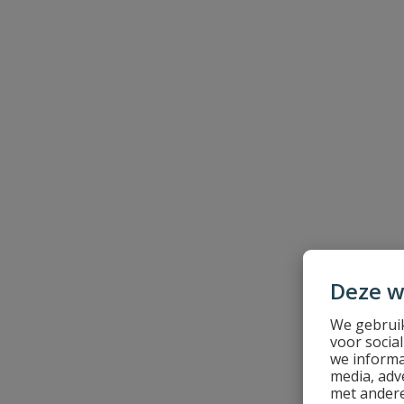
Beoordeling
Beoordeling versturen
Deze w
We gebruik
voor socia
we informa
media, adv
met andere