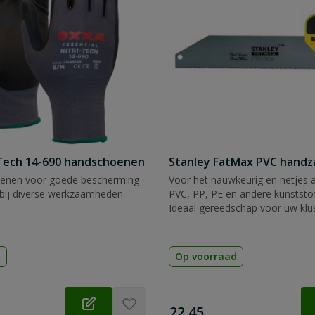
Tech 14-690 handschoenen
Stanley FatMax PVC hand
enen voor goede bescherming
Voor het nauwkeurig en netjes 
bij diverse werkzaamheden.
PVC, PP, PE en andere kunststof
Ideaal gereedschap voor uw klu
d
Op voorraad
€
22,45