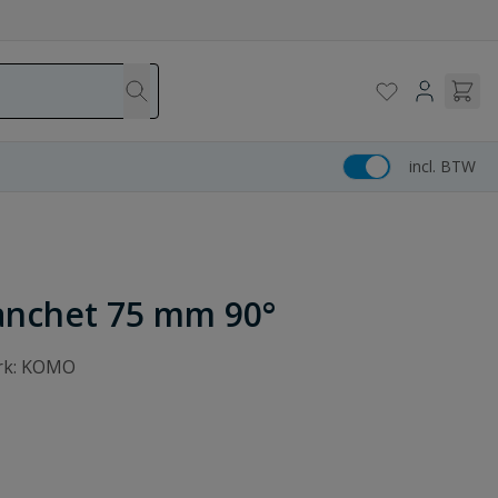
incl. BTW
anchet 75 mm 90°
erk: KOMO