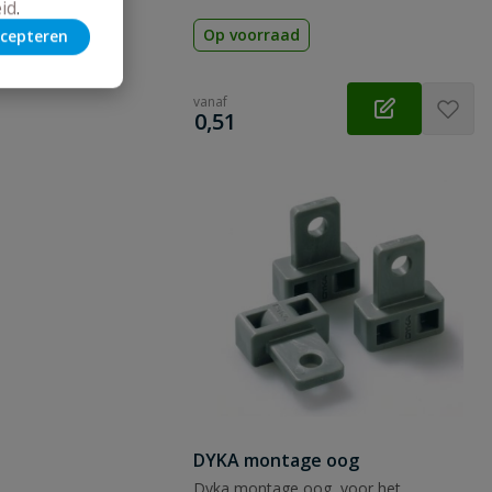
id
.
Op voorraad
cepteren
vanaf
€
0,51
DYKA montage oog
Dyka montage oog, voor het