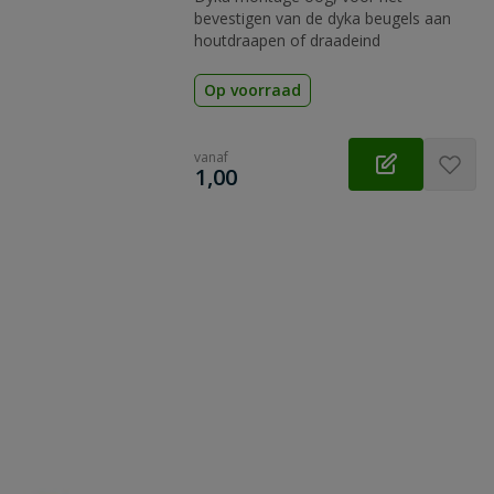
bevestigen van de dyka beugels aan
houtdraapen of draadeind
Op voorraad
vanaf
€
1,00