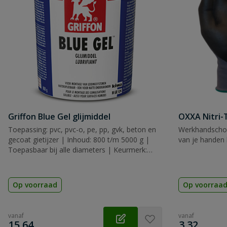
Griffon Blue Gel glijmiddel
OXXA Nitri-
Toepassing: pvc, pvc-o, pe, pp, gvk, beton en
Werkhandscho
gecoat gietijzer | Inhoud: 800 t/m 5000 g |
van je handen 
Toepasbaar bij alle diameters | Keurmerk:
KIWA
Op voorraad
Op voorraa
vanaf
vanaf
€
€
15,64
3,32