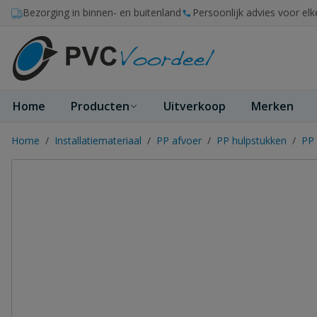
Ga naar de inhoud
Bezorging in binnen- en buitenland
Persoonlijk advies voor elk
Home
Producten
Uitverkoop
Merken
Home
/
Installatiemateriaal
/
PP afvoer
/
PP hulpstukken
/
PP 