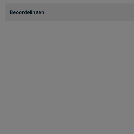
Geen vragen
Beoordelingen
Heb je zelf ook een vraag over dit product?
Schrijf zelf een beoordeling
Je beoordeelt:
PP bocht zwart 2 x manchet 75 mm 90°
Uw waardering:
Naam
Samenvatting