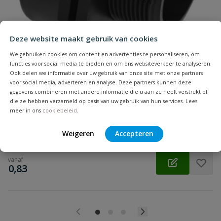
Beoordeling
Deze website maakt gebruik van cookies
We gebruiken cookies om content en advertenties te personaliseren, om
functies voor social media te bieden en om ons websiteverkeer te analyseren.
Beoordeling versturen
PP soknippel
Ook delen we informatie over uw gebruik van onze site met onze partners
voor social media, adverteren en analyse. Deze partners kunnen deze
PP soknippel ½" buitendraad x ¾" binnendraad
gegevens combineren met andere informatie die u aan ze heeft verstrekt of
die ze hebben verzameld op basis van uw gebruik van hun services. Lees
meer in ons
cookiebeleid
.
Op voorraad
Weigeren
Accepteren
vanaf
€
0,83