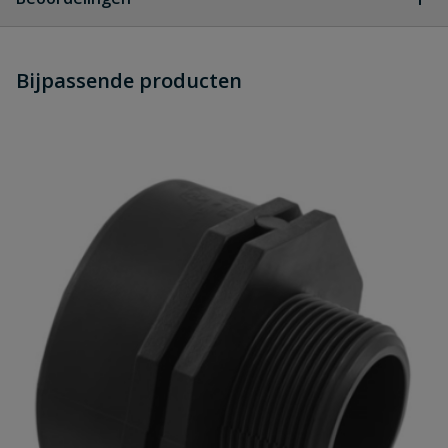
Heb je zelf ook een vraag over
Stel jouw
Bijpassende producten
Schrijf zelf een beoordeling
vraag
dit product?
Je beoordeelt:
PP Verloopring 1 1/2" x 1"
Uw waardering:
Naam
Samenvatting