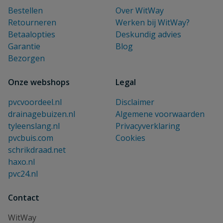
Bestellen
Over WitWay
Retourneren
Werken bij WitWay?
Betaalopties
Deskundig advies
Garantie
Blog
Bezorgen
Onze webshops
Legal
pvcvoordeel.nl
Disclaimer
drainagebuizen.nl
Algemene voorwaarden
tyleenslang.nl
Privacyverklaring
pvcbuis.com
Cookies
schrikdraad.net
haxo.nl
pvc24.nl
Contact
WitWay