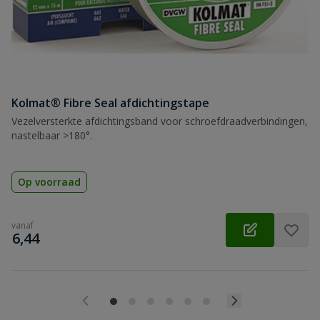
Kolmat® Fibre Seal afdichtingstape
Vezelversterkte afdichtingsband voor schroefdraadverbindingen,
nastelbaar >180°.
Op voorraad
vanaf
€
6,44