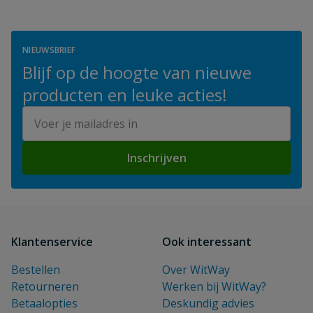
NIEUWSBRIEF
Blijf op de hoogte van nieuwe
producten en leuke acties!
E-mailadres
Inschrijven
Klantenservice
Ook interessant
Bestellen
Over WitWay
Retourneren
Werken bij WitWay?
Betaalopties
Deskundig advies