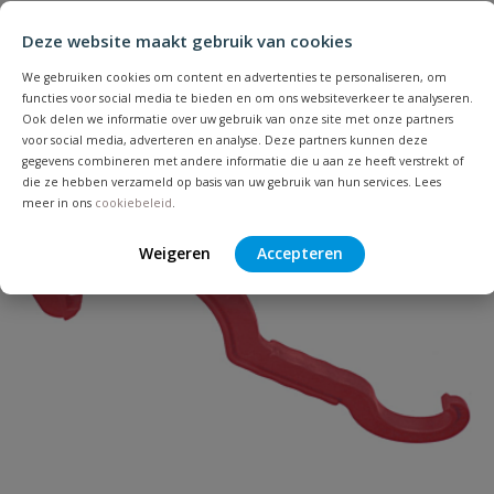
Stel jouw
Bijpassende producten
Schrijf zelf een beoordeling
vraag
dit product?
Deze website maakt gebruik van cookies
Je beoordeelt:
Pressol vetspuit zwart
We gebruiken cookies om content en advertenties te personaliseren, om
functies voor social media te bieden en om ons websiteverkeer te analyseren.
Ook delen we informatie over uw gebruik van onze site met onze partners
Uw waardering:
voor social media, adverteren en analyse. Deze partners kunnen deze
gegevens combineren met andere informatie die u aan ze heeft verstrekt of
die ze hebben verzameld op basis van uw gebruik van hun services. Lees
meer in ons
cookiebeleid
.
Weigeren
Accepteren
Naam
Samenvatting
Beoordeling