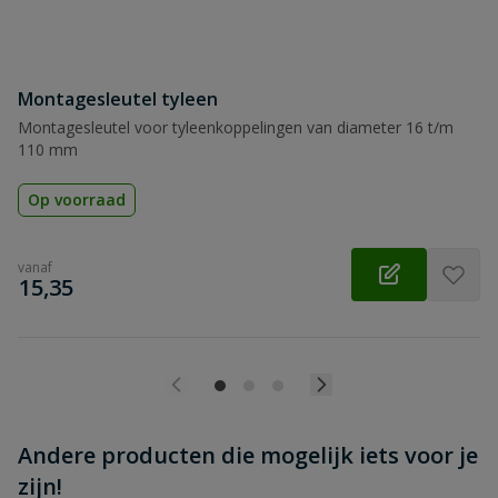
Beoordeling versturen
Montagesleutel tyleen
Montagesleutel voor tyleenkoppelingen van diameter 16 t/m
110 mm
Op voorraad
vanaf
€
15,35
Andere producten die mogelijk iets voor je
zijn!