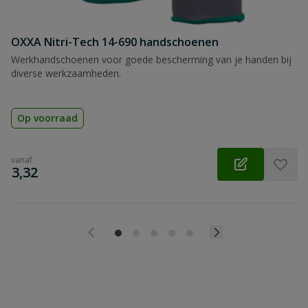
OXXA Nitri-Tech 14-690 handschoenen
Werkhandschoenen voor goede bescherming van je handen bij
diverse werkzaamheden.
Op voorraad
vanaf
€
3,32