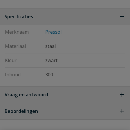
Specificaties
Merknaam
Pressol
Materiaal
staal
Kleur
zwart
Inhoud
300
Vraag en antwoord
Geen vragen
Beoordelingen
Heb je zelf ook een vraag over