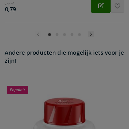
vanaf
€
0,79
Andere producten die mogelijk iets voor je
zijn!
Populair