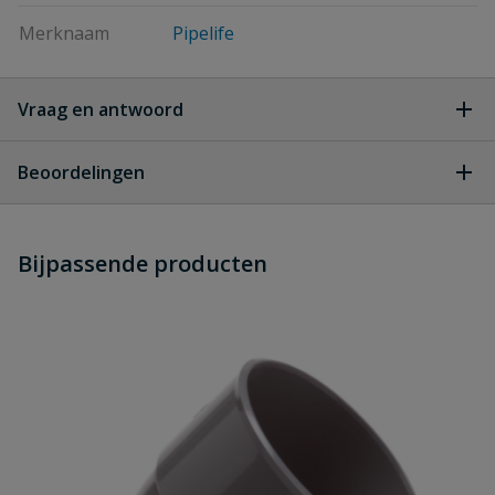
Merknaam
Pipelife
Vraag en antwoord
Geen vragen
Beoordelingen
Heb je zelf ook een vraag over
Stel jouw
Bijpassende producten
Schrijf zelf een beoordeling
vraag
dit product?
Je beoordeelt:
PVC bocht 15° manchet x spie 160
mm
Uw waardering: