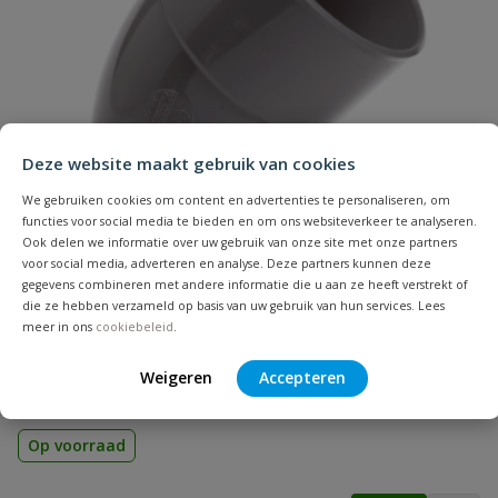
Naam
Samenvatting
Deze website maakt gebruik van cookies
We gebruiken cookies om content en advertenties te personaliseren, om
Beoordeling
functies voor social media te bieden en om ons websiteverkeer te analyseren.
Ook delen we informatie over uw gebruik van onze site met onze partners
voor social media, adverteren en analyse. Deze partners kunnen deze
gegevens combineren met andere informatie die u aan ze heeft verstrekt of
die ze hebben verzameld op basis van uw gebruik van hun services. Lees
meer in ons
cookiebeleid
.
PVC bocht 45° lijm x spie
Beoordeling versturen
Aansluiting: inwendig lijm en spie | Diameter: 32 t/m 200 mm |
Weigeren
Accepteren
Kleur: grijs | Klasse: SN4 | Keurmerk: KOMO
Op voorraad