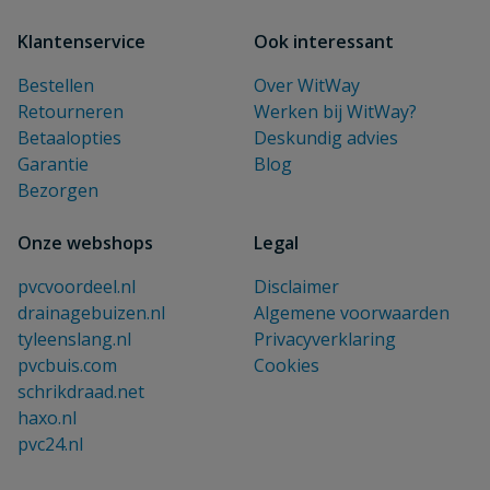
Klantenservice
Ook interessant
Bestellen
Over WitWay
Retourneren
Werken bij WitWay?
Betaalopties
Deskundig advies
Garantie
Blog
Bezorgen
Onze webshops
Legal
pvcvoordeel.nl
Disclaimer
drainagebuizen.nl
Algemene voorwaarden
tyleenslang.nl
Privacyverklaring
pvcbuis.com
Cookies
schrikdraad.net
haxo.nl
pvc24.nl