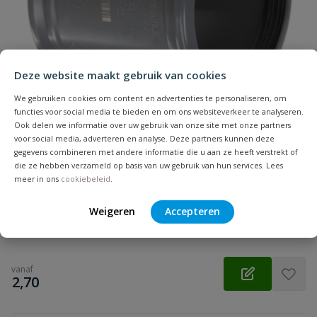
Samenvatting
Beoordeling
Deze website maakt gebruik van cookies
We gebruiken cookies om content en advertenties te personaliseren, om
functies voor social media te bieden en om ons websiteverkeer te analyseren.
Ook delen we informatie over uw gebruik van onze site met onze partners
voor social media, adverteren en analyse. Deze partners kunnen deze
gegevens combineren met andere informatie die u aan ze heeft verstrekt of
Beoordeling versturen
PVC overschuifmof
die ze hebben verzameld op basis van uw gebruik van hun services. Lees
Zonder stootrand | Diameter: 32 t/m 500 mm | Aansluiting:
meer in ons
cookiebeleid
.
manchet | Kleur: grijs | KOMO
Weigeren
Accepteren
Op voorraad
vanaf
€
2,70