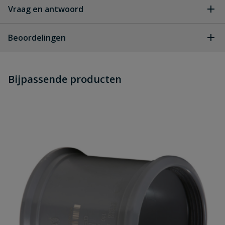
Vraag en antwoord
Geen vragen
Beoordelingen
Heb je zelf ook een vraag over
Stel jouw
Bijpassende producten
Schrijf zelf een beoordeling
vraag
dit product?
Je beoordeelt:
PVC bocht 30° 2x manchet 125 mm
Uw waardering:
Naam