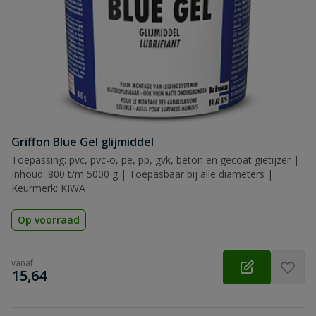
Griffon Blue Gel glijmiddel
Toepassing: pvc, pvc-o, pe, pp, gvk, beton en gecoat gietijzer |
Inhoud: 800 t/m 5000 g | Toepasbaar bij alle diameters |
Keurmerk: KIWA
Op voorraad
vanaf
€
15,64