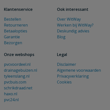
Klantenservice
Ook interessant
Bestellen
Over WitWay
Retourneren
Werken bij WitWay?
Betaalopties
Deskundig advies
Garantie
Blog
Bezorgen
Onze webshops
Legal
pvcvoordeel.nl
Disclaimer
drainagebuizen.nl
Algemene voorwaarden
tyleenslang.nl
Privacyverklaring
pvcbuis.com
Cookies
schrikdraad.net
haxo.nl
pvc24.nl