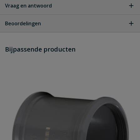
Vraag en antwoord
Geen vragen
Beoordelingen
Heb je zelf ook een vraag over
Stel jouw
Bijpassende producten
Schrijf zelf een beoordeling
vraag
dit product?
Je beoordeelt:
PVC bocht 30° 2x manchet 160 mm
Uw waardering:
Naam