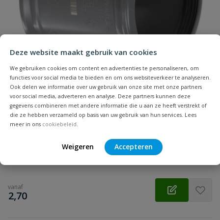
Samenvatting
Beoordeling
Deze website maakt gebruik van cookies
We gebruiken cookies om content en advertenties te personaliseren, om
functies voor social media te bieden en om ons websiteverkeer te analyseren.
Ook delen we informatie over uw gebruik van onze site met onze partners
voor social media, adverteren en analyse. Deze partners kunnen deze
gegevens combineren met andere informatie die u aan ze heeft verstrekt of
Beoordeling versturen
PVC overschuifmof
die ze hebben verzameld op basis van uw gebruik van hun services. Lees
Zonder stootrand | Diameter: 32 t/m 500 mm | Aansluiting:
meer in ons
cookiebeleid
.
manchet | Kleur: grijs | KOMO
Weigeren
Accepteren
Op voorraad
vanaf
€
2,70