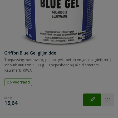
Griffon Blue Gel glijmiddel
Toepassing: pvc, pvc-o, pe, pp, gvk, beton en gecoat gietijzer |
Inhoud: 800 t/m 5000 g | Toepasbaar bij alle diameters |
Keurmerk: KIWA
Op voorraad
vanaf
€
15,64