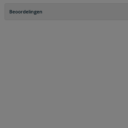
Geen vragen
Beoordelingen
Heb je zelf ook een vraag over dit product?
Schrijf zelf een beoordeling
Je beoordeelt:
PVC bocht 45° 2x manchet 315 mm
Uw waardering:
Naam
Samenvatting