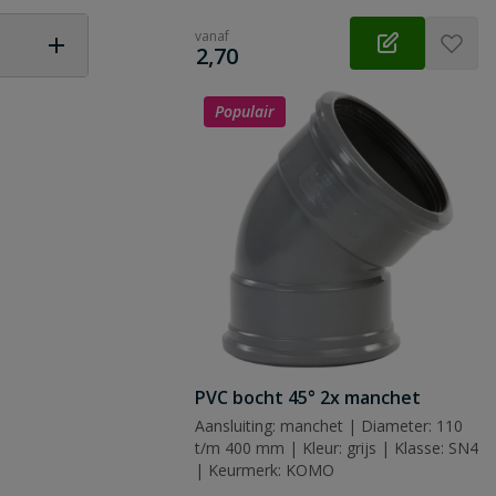
vanaf
€
2,70
 vraag
Populair
PVC bocht 45° 2x manchet
Aansluiting: manchet | Diameter: 110
t/m 400 mm | Kleur: grijs | Klasse: SN4
| Keurmerk: KOMO