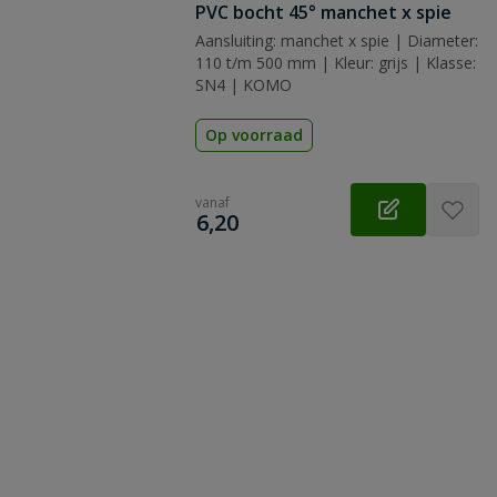
PVC bocht 45° manchet x spie
Aansluiting: manchet x spie | Diameter:
110 t/m 500 mm | Kleur: grijs | Klasse:
SN4 | KOMO
Op voorraad
vanaf
€
6,20