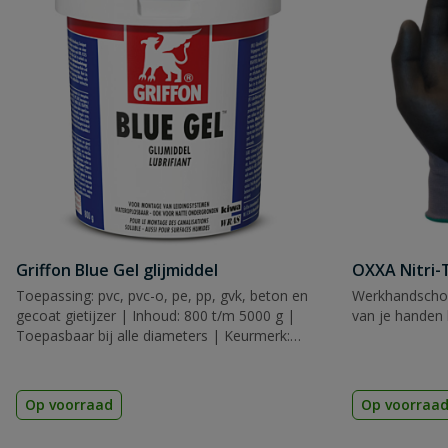
Griffon Blue Gel glijmiddel
OXXA Nitri-
Toepassing: pvc, pvc-o, pe, pp, gvk, beton en
Werkhandscho
gecoat gietijzer | Inhoud: 800 t/m 5000 g |
van je handen 
Toepasbaar bij alle diameters | Keurmerk:
KIWA
Op voorraad
Op voorraa