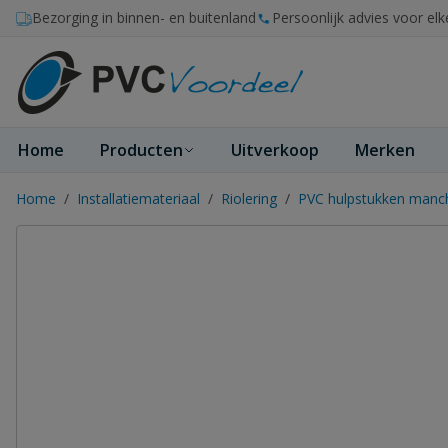
Ga naar de inhoud
Bezorging in binnen- en buitenland
Persoonlijk advies voor elk
Home
Producten
Uitverkoop
Merken
Home
/
Installatiemateriaal
/
Riolering
/
PVC hulpstukken manc