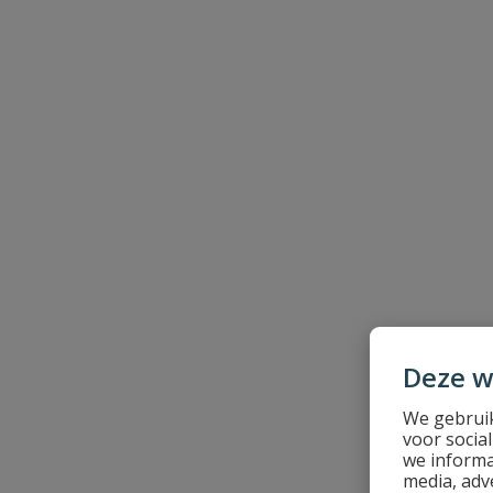
Beoordeling
Beoordeling versturen
Deze w
We gebruik
voor socia
we informa
media, adv