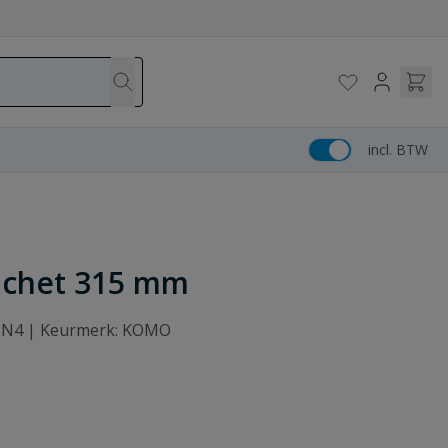
incl. BTW
nchet 315 mm
: SN4 | Keurmerk: KOMO