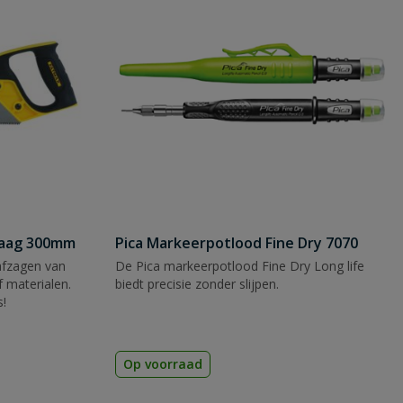
zaag 300mm
Pica Markeerpotlood Fine Dry 7070
afzagen van
De Pica markeerpotlood Fine Dry Long life
 materialen.
biedt precisie zonder slijpen.
s!
Op voorraad