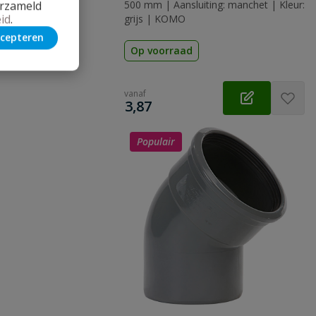
erzameld
500 mm | Aansluiting: manchet | Kleur:
id
.
grijs | KOMO
cepteren
Op voorraad
vanaf
€
3,87
Populair