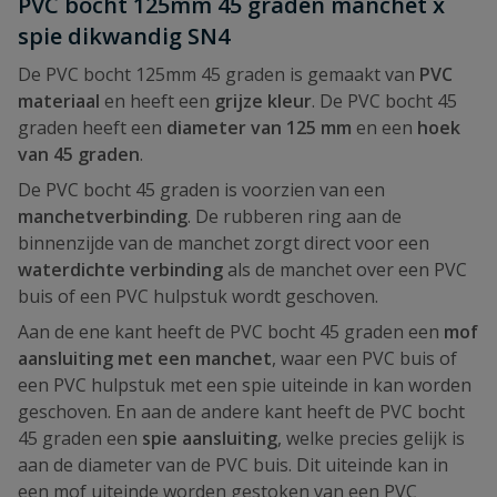
PVC bocht 125mm 45 graden manchet x
spie dikwandig SN4
De PVC bocht 125mm 45 graden is gemaakt van
PVC
materiaal
en heeft een
grijze kleur
. De PVC bocht 45
graden heeft een
diameter van 125 mm
en een
hoek
van 45 graden
.
De PVC bocht 45 graden is voorzien van een
manchetverbinding
. De rubberen ring aan de
binnenzijde van de manchet zorgt direct voor een
waterdichte verbinding
als de manchet over een PVC
buis of een PVC hulpstuk wordt geschoven.
Aan de ene kant heeft de PVC bocht 45 graden een
mof
aansluiting met een manchet
, waar een PVC buis of
een PVC hulpstuk met een spie uiteinde in kan worden
geschoven. En aan de andere kant heeft de PVC bocht
45 graden een
spie aansluiting
, welke precies gelijk is
aan de diameter van de PVC buis. Dit uiteinde kan in
een mof uiteinde worden gestoken van een PVC