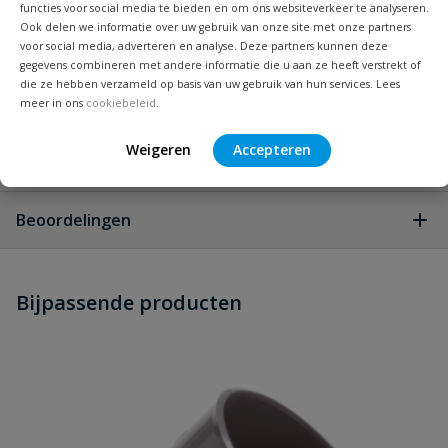
functies voor social media te bieden en om ons websiteverkeer te analyseren.
Ook delen we informatie over uw gebruik van onze site met onze partners
Materiaal
PVC
voor social media, adverteren en analyse. Deze partners kunnen deze
gegevens combineren met andere informatie die u aan ze heeft verstrekt of
die ze hebben verzameld op basis van uw gebruik van hun services. Lees
Merknaam
Pipelife
meer in ons
cookiebeleid
.
Weigeren
Accepteren
Vraag en antwoord
Geen vragen
Beoordelingen
Heb je zelf ook een vraag over
Stel jouw
Bijpassende producten
Schrijf zelf een beoordeling
vraag
dit product?
Je beoordeelt:
PVC bocht 45° manchet x spie 125
mm
Uw waardering: