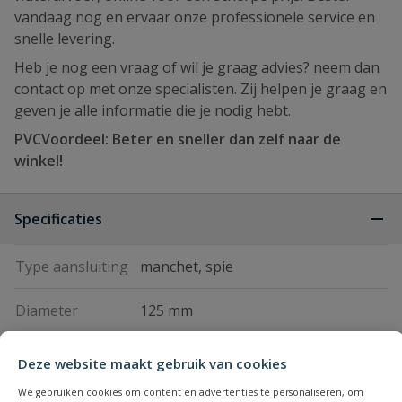
vandaag nog en ervaar onze professionele service en
snelle levering.
Heb je nog een vraag of wil je graag advies? neem dan
contact op met onze specialisten. Zij helpen je graag en
geven je alle informatie die je nodig hebt.
PVCVoordeel: Beter en sneller dan zelf naar de
winkel!
Specificaties
Type aansluiting
manchet, spie
Diameter
125 mm
Kleur
grijs
Deze website maakt gebruik van cookies
We gebruiken cookies om content en advertenties te personaliseren, om
Graden bocht
45