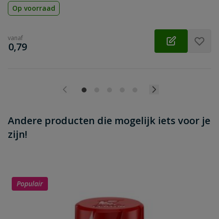
Op voorraad
vanaf
€
0,79
Andere producten die mogelijk iets voor je
zijn!
Populair