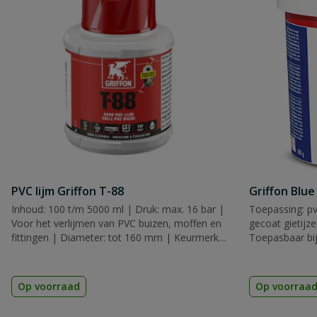
PVC lijm Griffon T-88
Griffon Blue
Inhoud: 100 t/m 5000 ml | Druk: max. 16 bar |
Toepassing: pv
Voor het verlijmen van PVC buizen, moffen en
gecoat gietijz
fittingen | Diameter: tot 160 mm | Keurmerk:
Toepasbaar bij
KIWA, KOMO & ACS
KIWA
Op voorraad
Op voorraa