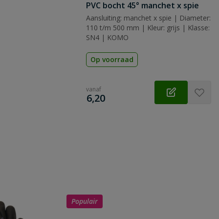
PVC bocht 45° manchet x spie
Aansluiting: manchet x spie | Diameter:
110 t/m 500 mm | Kleur: grijs | Klasse:
SN4 | KOMO
Op voorraad
vanaf
€
6,20
Populair