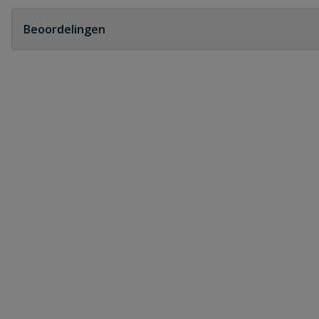
Geen vragen
Beoordelingen
Heb je zelf ook een vraag over dit product?
Schrijf zelf een beoordeling
Je beoordeelt:
PVC bocht 45° manchet x spie 250 mm
Uw waardering:
Naam
Samenvatting