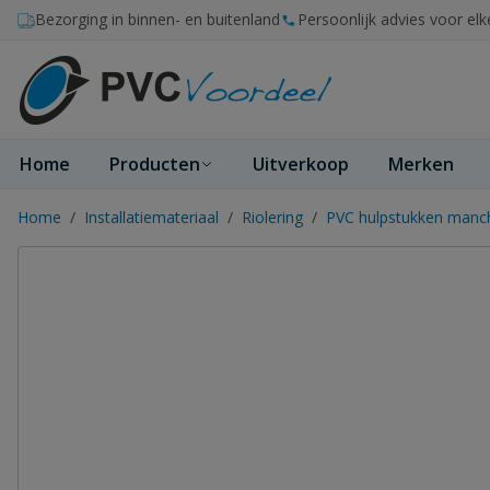
Ga naar de inhoud
Bezorging in binnen- en buitenland
Persoonlijk advies voor elk
Home
Producten
Uitverkoop
Merken
Home
/
Installatiemateriaal
/
Riolering
/
PVC hulpstukken manc