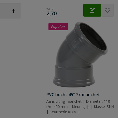
vanaf
€
2,70
 vraag
Populair
PVC bocht 45° 2x manchet
Aansluiting: manchet | Diameter: 110
t/m 400 mm | Kleur: grijs | Klasse: SN4
| Keurmerk: KOMO