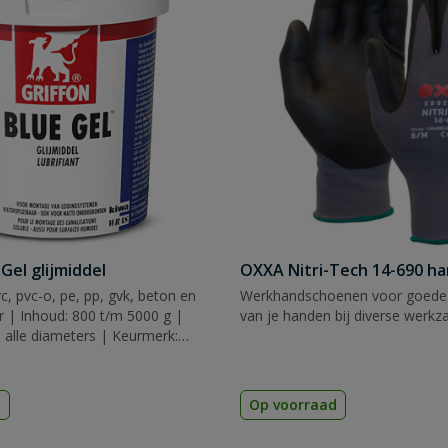
 Gel glijmiddel
OXXA Nitri-Tech 14-690 h
c, pvc-o, pe, pp, gvk, beton en
Werkhandschoenen voor goede
er | Inhoud: 800 t/m 5000 g |
van je handen bij diverse werk
 alle diameters | Keurmerk:
d
Op voorraad