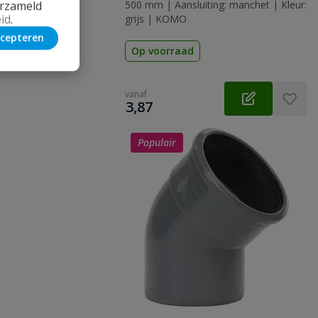
erzameld
500 mm | Aansluiting: manchet | Kleur:
id
.
grijs | KOMO
cepteren
Op voorraad
vanaf
€
3,87
Populair