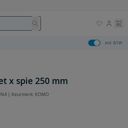
incl. BTW
et x spie 250 mm
: SN4 | Keurmerk: KOMO