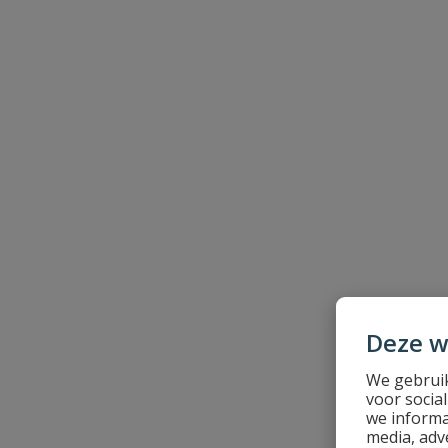
Beoordeling
Beoordeling versturen
Deze w
We gebruik
voor socia
we informa
media, adv