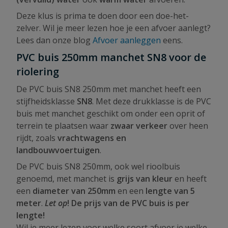
Deze klus is prima te doen door een doe-het-
zelver. Wil je meer lezen hoe je een afvoer aanlegt?
Lees dan onze blog
Afvoer aanleggen
eens.
PVC buis 250mm manchet SN8 voor de
riolering
De PVC buis SN8 250mm met manchet heeft een
stijfheidsklasse
SN8
. Met deze drukklasse is de PVC
buis met manchet geschikt om onder een oprit of
terrein te plaatsen waar
zwaar verkeer
over heen
rijdt, zoals
vrachtwagens en
landbouwvoertuigen
.
De PVC buis SN8 250mm, ook wel rioolbuis
genoemd, met manchet is
grijs van kleur
en heeft
een
diameter van 250mm
en een
lengte van 5
meter
.
Let op
! De prijs van de PVC buis is per
lengte!
Wil je meer lezen voor welke soort afvoer je welke