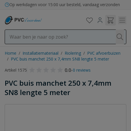
Ga naar de inhoud
Bezorging in binnen- en buitenland
Op werkdagen voor 15:00 uur besteld, vandaag verzonden
Home
/
Installatiemateriaal
/
Riolering
/
PVC afvoerbuizen
/
PVC buis manchet 250 x 7,4mm SN8 lengte 5 meter
0.0
-
Artikel 1575
0 reviews
PVC buis manchet 250 x 7,4mm
SN8 lengte 5 meter