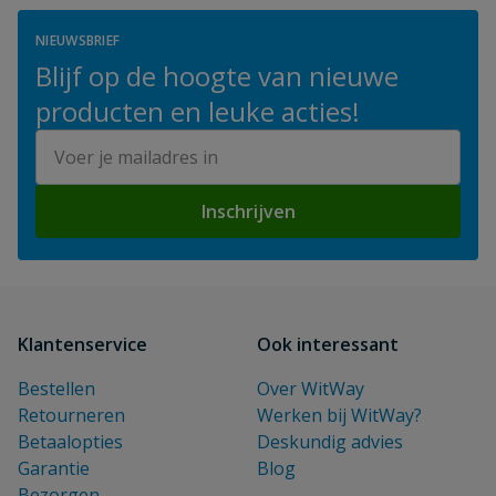
NIEUWSBRIEF
Blijf op de hoogte van nieuwe
producten en leuke acties!
E-mailadres
Inschrijven
Klantenservice
Ook interessant
Bestellen
Over WitWay
Retourneren
Werken bij WitWay?
Betaalopties
Deskundig advies
Garantie
Blog
Bezorgen