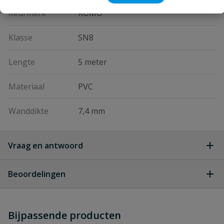
Keurmerk
KOMO
Klasse
SN8
Lengte
5 meter
Materiaal
PVC
Wanddikte
7,4 mm
Vraag en antwoord
Geen vragen
Beoordelingen
Heb je zelf ook een vraag over
Stel jouw
Bijpassende producten
Schrijf zelf een beoordeling
vraag
dit product?