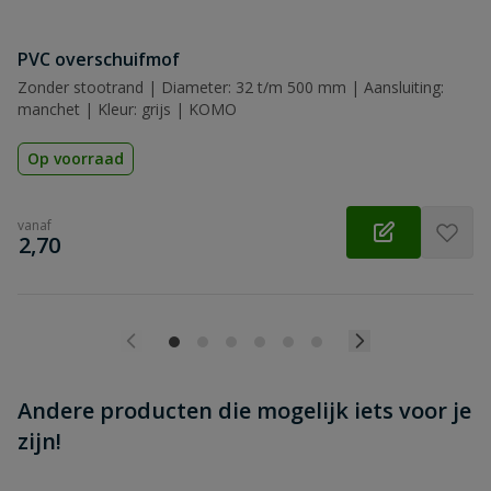
PVC overschuifmof
Beoordeling versturen
Zonder stootrand | Diameter: 32 t/m 500 mm | Aansluiting:
manchet | Kleur: grijs | KOMO
Op voorraad
vanaf
€
2,70
Andere producten die mogelijk iets voor je
zijn!