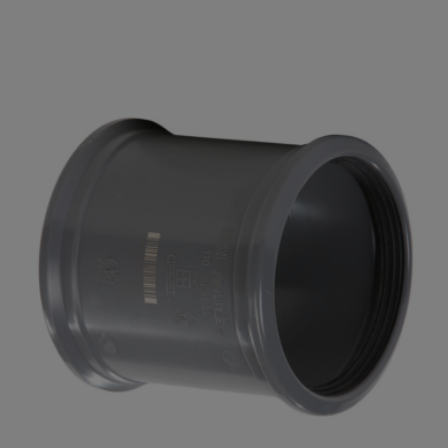
Je beoordeelt:
PVC buis manchet 250 x 7,4mm SN8
lengte 5 meter
Uw waardering:
Naam
Samenvatting
Beoordeling