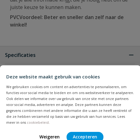
juiste keuze te kunnen maken.
PVCVoordeel: Beter en sneller dan zelf naar de
winkel!
Specificaties
Type aansluiting
manchet
Deze website maakt gebruik van cookies
Binnendiameter
235,2 mm
We gebruiken cookies om content en advertenties te personaliseren, om
functies voor social media te bieden en om ons websiteverkeer te analyseren.
Ook delen we informatie over uw gebruik van onze site met onze partners
Buitendiameter
250 mm
voor social media, adverteren en analyse. Deze partners kunnen deze
gegevens combineren met andere informatie die u aan ze heeft verstrekt of
Diameter
250 mm
die ze hebben verzameld op basis van uw gebruik van hun services. Lees
meer in ons
cookiebeleid
.
Kleur
grijs
Weigeren
Accepteren