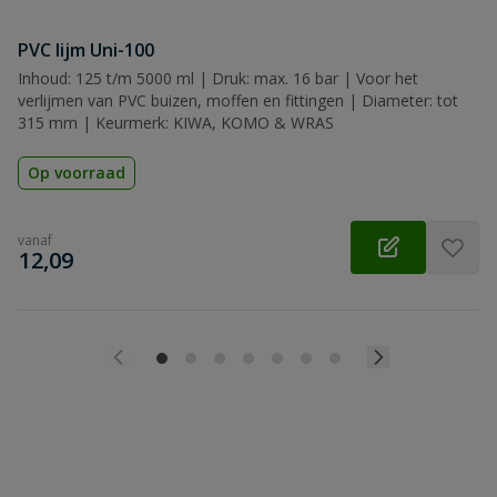
PVC lijm Uni-100
Inhoud: 125 t/m 5000 ml | Druk: max. 16 bar | Voor het
verlijmen van PVC buizen, moffen en fittingen | Diameter: tot
315 mm | Keurmerk: KIWA, KOMO & WRAS
Op voorraad
vanaf
€
12,09