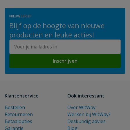
NIEUWSBRIEF
Blijf op de hoogte van nieuwe
producten en leuke acties!
E-mailadres
Inschrijven
Klantenservice
Ook interessant
Bestellen
Over WitWay
Retourneren
Werken bij WitWay?
Betaalopties
Deskundig advies
Garantie
Blog