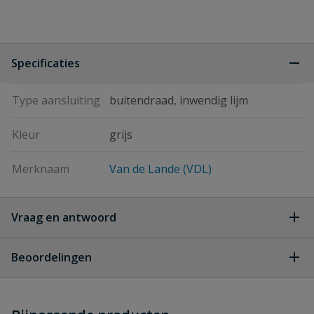
Specificaties
Type aansluiting
buitendraad, inwendig lijm
Kleur
grijs
Merknaam
Van de Lande (VDL)
Vraag en antwoord
Geen vragen
Beoordelingen
Heb je zelf ook een vraag over
Stel jouw