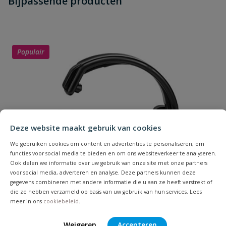
Bijpassende producten
Schrijf zelf een beoordeling
vraag
dit product?
Je beoordeelt:
VDL Draadeind lijm x buitendraad
Uw waardering:
Populair
Deze website maakt gebruik van cookies
Naam
We gebruiken cookies om content en advertenties te personaliseren, om
functies voor social media te bieden en om ons websiteverkeer te analyseren.
Samenvatting
Ook delen we informatie over uw gebruik van onze site met onze partners
voor social media, adverteren en analyse. Deze partners kunnen deze
gegevens combineren met andere informatie die u aan ze heeft verstrekt of
Beoordeling
die ze hebben verzameld op basis van uw gebruik van hun services. Lees
meer in ons
cookiebeleid
.
Weigeren
Accepteren