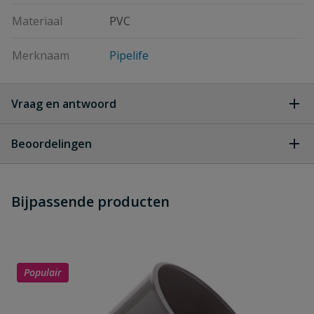
Materiaal
PVC
Merknaam
Pipelife
Vraag en antwoord
Geen vragen
Beoordelingen
Heb je zelf ook een vraag over
Stel jouw
Bijpassende producten
Schrijf zelf een beoordeling
vraag
dit product?
Je beoordeelt:
PVC dubbel T-stuk 3 x lijm x spie 45°
110 mm
Populair
Uw waardering: