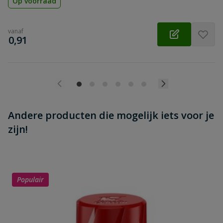
Op voorraad
vanaf
€
0,91
Andere producten die mogelijk iets voor je
zijn!
Populair