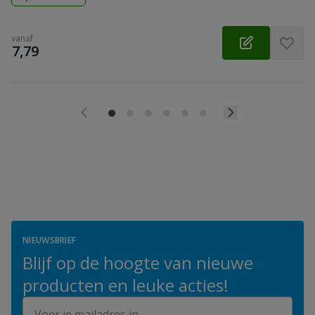
vanaf
€
7,79
NIEUWSBRIEF
Blijf op de hoogte van nieuwe
producten en leuke acties!
E-mailadres