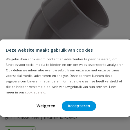
Naam
Deze website maakt gebruik van cookies
Samenvatting
We gebruiken cookies om content en advertenties te personaliseren, om
functies voor social media te bieden en om ons websiteverkeer te analyseren.
Beoordeling
Ook delen we informatie over uw gebruik van onze site met onze partners
voor social media, adverteren en analyse. Deze partners kunnen deze
gegevens combineren met andere informatie die u aan ze heeft verstrekt of
die ze hebben verzameld op basis van uw gebruik van hun services. Lees
meer in ons
cookiebeleid
.
PVC bocht 45° 2x lijm
Weigeren
Accepteren
Beoordeling versturen
Aansluiting: inwendig lijm | Diameter: 32 t/m 200 mm | Kleur:
grijs | Klasse: SN4 | Keurmerk: KOMO