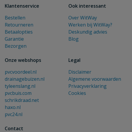
Klantenservice
Ook interessant
Bestellen
Over WitWay
Retourneren
Werken bij WitWay?
Betaalopties
Deskundig advies
Garantie
Blog
Bezorgen
Onze webshops
Legal
pvcvoordeel.nl
Disclaimer
drainagebuizen.nl
Algemene voorwaarden
tyleenslang.nl
Privacyverklaring
pvcbuis.com
Cookies
schrikdraad.net
haxo.nl
pvc24.nl
Contact