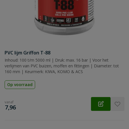
PVC lijm Griffon T-88
Inhoud: 100 t/m 5000 ml | Druk: max. 16 bar | Voor het
verlijmen van PVC buizen, moffen en fittingen | Diameter: tot
160 mm | Keurmerk: KIWA, KOMO & ACS
Op voorraad
vanaf
€
7,96