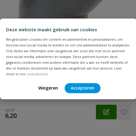
Samenvatting
Beoordeling
Deze website maakt gebruik van cookies
We gebruiken cookies om content en advertenties te personaliseren, om
functies voor social media te bieden en om ons websiteverkeer te analyseren.
Ook delen we informatie over uw gebruik van onze site met onze partners
voor social media, adverteren en analyse. Deze partners kunnen deze
Beoordeling versturen
gegevens combineren met andere informatie die u aan ze heeft verstrekt of
PVC bocht 45° manchet x spie
die ze hebben verzameld op basis van uw gebruik van hun services. Lees
Aansluiting: manchet x spie | Diameter: 110 t/m 500 mm |
meer in ons
cookiebeleid
.
Kleur: grijs | Klasse: SN4 | KOMO
Weigeren
Accepteren
Op voorraad
vanaf
€
6,20