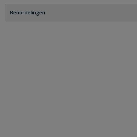
Geen vragen
Beoordelingen
Heb je zelf ook een vraag over dit product?
Schrijf zelf een beoordeling
Je beoordeelt:
PVC T-stuk 45° 2x lijm x spie 125 mm
Uw waardering:
Naam
Samenvatting