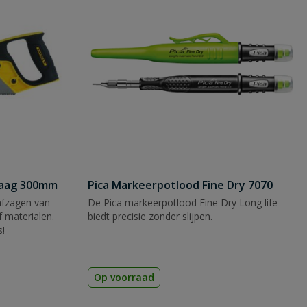
zaag 300mm
Pica Markeerpotlood Fine Dry 7070
afzagen van
De Pica markeerpotlood Fine Dry Long life
 materialen.
biedt precisie zonder slijpen.
s!
Op voorraad