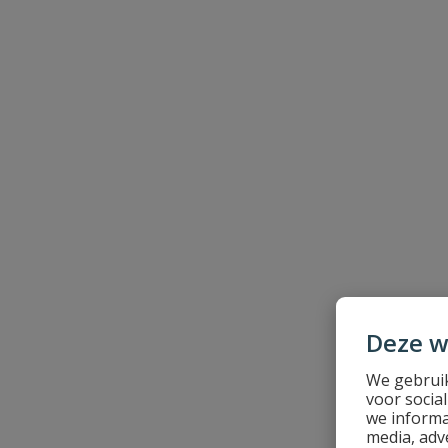
Beoordeling
Beoordeling versturen
Deze w
We gebruik
voor socia
we informa
media, adv