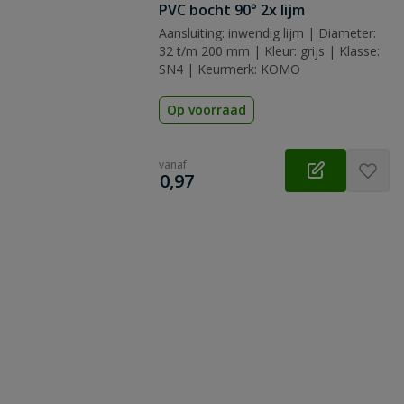
PVC bocht 90° 2x lijm
Aansluiting: inwendig lijm | Diameter:
32 t/m 200 mm | Kleur: grijs | Klasse:
SN4 | Keurmerk: KOMO
Op voorraad
vanaf
€
0,97