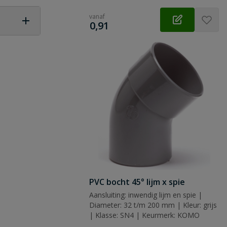
vanaf
€
0,91
 vraag
PVC bocht 45° lijm x spie
Aansluiting: inwendig lijm en spie |
Diameter: 32 t/m 200 mm | Kleur: grijs
| Klasse: SN4 | Keurmerk: KOMO