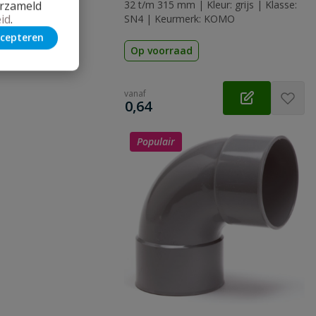
erzameld
32 t/m 315 mm | Kleur: grijs | Klasse:
id
.
SN4 | Keurmerk: KOMO
cepteren
Op voorraad
vanaf
€
0,64
Populair