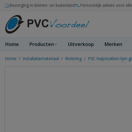
Ga naar de inhoud
Bezorging in binnen- en buitenland
Persoonlijk advies voor elk
Home
Producten
Uitverkoop
Merken
Home
/
Installatiemateriaal
/
Riolering
/
PVC hulpstukken lijm gr