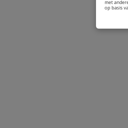
met andere
op basis v
Naam
Samenvatting
Beoordeling
Beoordeling versturen