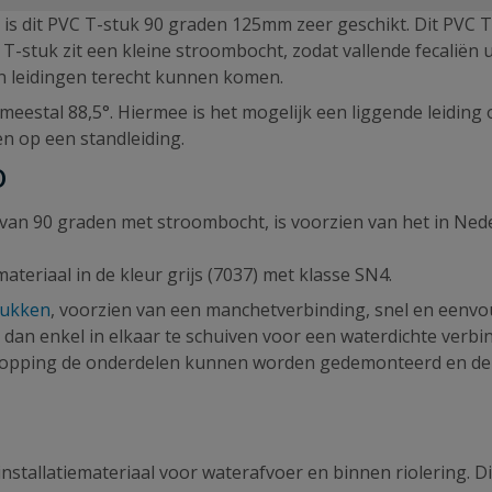
is dit PVC T-stuk 90 graden 125mm zeer geschikt. Dit PVC 
-stuk zit een kleine stroombocht, zodat vallende fecaliën u
ten leidingen terecht kunnen komen.
meestal 88,5°. Hiermee is het mogelijk een liggende leiding
ten op een standleiding.
O
 van 90 graden met stroombocht, is voorzien van het in Ned
eriaal in de kleur grijs (7037) met klasse SN4.
tukken
, voorzien van een manchetverbinding, snel en eenv
 dan enkel in elkaar te schuiven voor een waterdichte verbi
rstopping de onderdelen kunnen worden gedemonteerd en de 
installatiemateriaal voor waterafvoer en binnen riolering. D