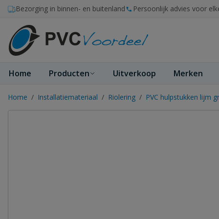
Ga naar de inhoud
Bezorging in binnen- en buitenland
Persoonlijk advies voor elk
Home
Producten
Uitverkoop
Merken
Home
/
Installatiemateriaal
/
Riolering
/
PVC hulpstukken lijm gr