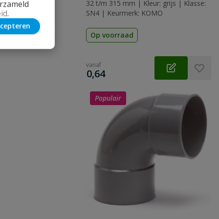
erzameld
32 t/m 315 mm | Kleur: grijs | Klasse:
id
.
SN4 | Keurmerk: KOMO
cepteren
Op voorraad
vanaf
€
0,64
Populair