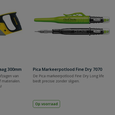
zaag 300mm
Pica Markeerpotlood Fine Dry 7070
afzagen van
De Pica markeerpotlood Fine Dry Long life
 materialen.
biedt precisie zonder slijpen.
s!
Op voorraad