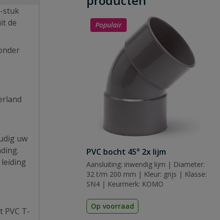
producten
T-stuk
it de
Populair
 onder
erland
oudig uw
nding.
PVC bocht 45° 2x lijm
leiding
Aansluiting: inwendig lijm | Diameter:
32 t/m 200 mm | Kleur: grijs | Klasse:
SN4 | Keurmerk: KOMO
Op voorraad
it PVC T-