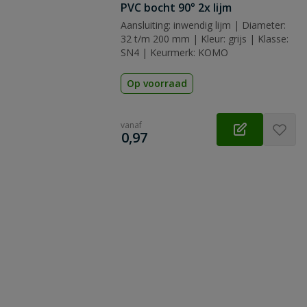
PVC bocht 90° 2x lijm
Aansluiting: inwendig lijm | Diameter:
32 t/m 200 mm | Kleur: grijs | Klasse:
SN4 | Keurmerk: KOMO
Op voorraad
vanaf
€
0,97