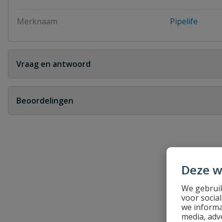
Merknaam
Pipelife
Vraag en antwoord
Geen vragen
Beoordelingen
Heb je zelf ook een vraag over dit product?
Schrijf zelf een beoordeling
Je beoordeelt:
PVC T-stuk 90° 3x lijm 125 mm
Deze w
We gebruik
Uw waardering:
voor socia
we informa
media, adv