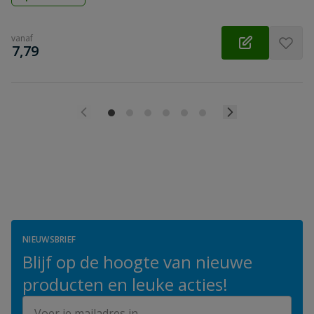
vanaf
€
7,79
NIEUWSBRIEF
Blijf op de hoogte van nieuwe
producten en leuke acties!
E-mailadres