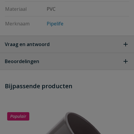
Materiaal
PVC
Merknaam
Pipelife
Vraag en antwoord
Geen vragen
Beoordelingen
Heb je zelf ook een vraag over
Stel jouw
Bijpassende producten
Schrijf zelf een beoordeling
vraag
dit product?
Je beoordeelt:
PVC verloop T-stuk 45° 2x lijm x spie
110 x 50 mm
Populair
Uw waardering: