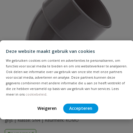
Naam
Deze website maakt gebruik van cookies
Samenvatting
We gebruiken cookies om content en advertenties te personaliseren, om
functies voor social media te bieden en om ons websiteverkeer te analyseren.
Beoordeling
Ook delen we informatie over uw gebruik van onze site met onze partners
voor social media, adverteren en analyse. Deze partners kunnen deze
gegevens combineren met andere informatie die u aan ze heeft verstrekt of
die ze hebben verzameld op basis van uw gebruik van hun services. Lees
meer in ons
cookiebeleid
.
PVC bocht 45° 2x lijm
Weigeren
Accepteren
Beoordeling versturen
Aansluiting: inwendig lijm | Diameter: 32 t/m 200 mm | Kleur:
grijs | Klasse: SN4 | Keurmerk: KOMO