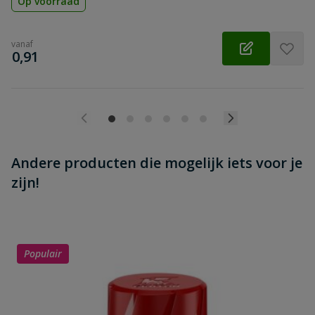
Op voorraad
vanaf
€
0,91
Andere producten die mogelijk iets voor je
zijn!
Populair