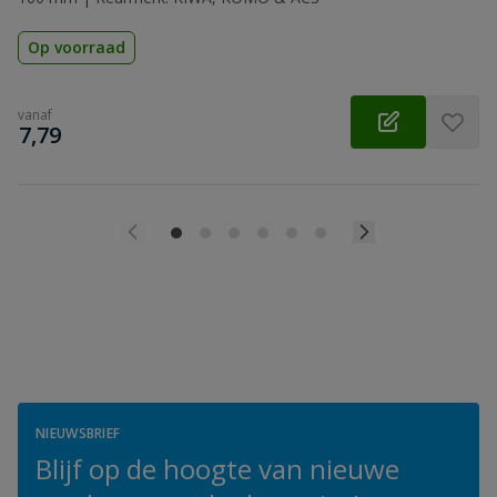
Op voorraad
vanaf
€
7,79
NIEUWSBRIEF
Blijf op de hoogte van nieuwe