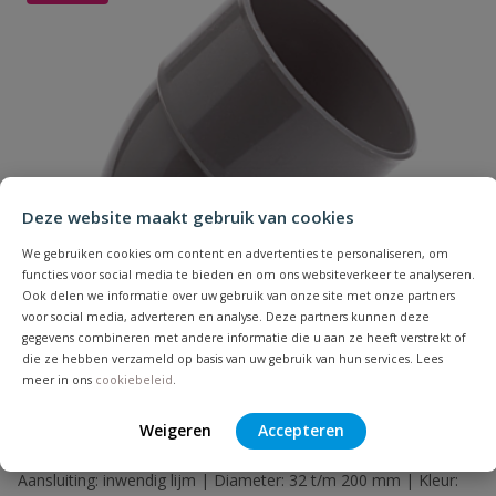
Uw waardering:
Naam
Deze website maakt gebruik van cookies
Samenvatting
We gebruiken cookies om content en advertenties te personaliseren, om
functies voor social media te bieden en om ons websiteverkeer te analyseren.
Ook delen we informatie over uw gebruik van onze site met onze partners
voor social media, adverteren en analyse. Deze partners kunnen deze
Beoordeling
gegevens combineren met andere informatie die u aan ze heeft verstrekt of
die ze hebben verzameld op basis van uw gebruik van hun services. Lees
meer in ons
cookiebeleid
.
Weigeren
Accepteren
PVC bocht 45° 2x lijm
Beoordeling versturen
Aansluiting: inwendig lijm | Diameter: 32 t/m 200 mm | Kleur: