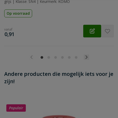
grijs | Klasse: SN4 | Keurmerk: KOMO
Op voorraad
vanaf
€
0,91
Andere producten die mogelijk iets voor je
zijn!
Populair