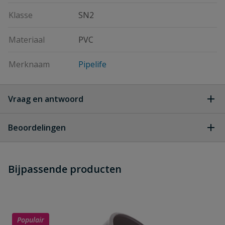
Klasse
SN2
Materiaal
PVC
Merknaam
Pipelife
Vraag en antwoord
Geen vragen
Beoordelingen
Heb je zelf ook een vraag over
Stel jouw
Bijpassende producten
Schrijf zelf een beoordeling
vraag
dit product?
Je beoordeelt:
PVC verloop T-stuk 45° 3x lijm 125 x
75 mm
Populair