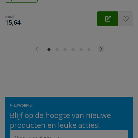
vanaf
€
15,64
NIEUWSBRIEF
Blijf op de hoogte van nieuwe
producten en leuke acties!
E-mailadres