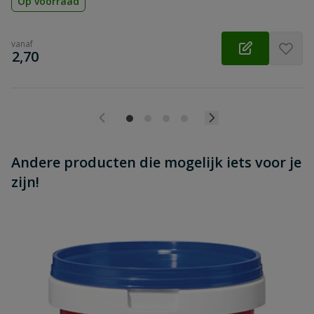
Op voorraad
vanaf
€
2,70
Andere producten die mogelijk iets voor je
zijn!