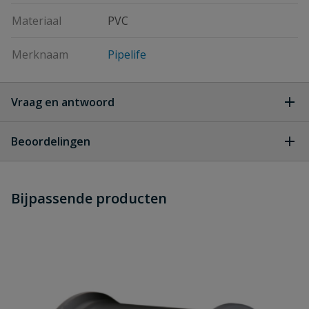
Materiaal
PVC
Merknaam
Pipelife
Vraag en antwoord
Geen vragen
Beoordelingen
Heb je zelf ook een vraag over
Stel jouw
Bijpassende producten
Schrijf zelf een beoordeling
vraag
dit product?
Je beoordeelt:
PVC verloop T-stuk 45° 3x manchet
110 x 50 mm
Uw waardering: