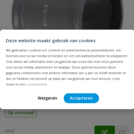
Naam
Samenvatting
Deze website maakt gebruik van cookies
We gebruiken cookies om content en advertenties te personaliseren, om
Beoordeling
functies voor social media te bieden en om ons websiteverkeer te analyseren.
Ook delen we informatie over uw gebruik van onze site met onze partners
voor social media, adverteren en analyse. Deze partners kunnen deze
gegevens combineren met andere informatie die u aan ze heeft verstrekt of
die ze hebben verzameld op basis van uw gebruik van hun services. Lees
meer in ons
cookiebeleid
.
PVC overschuifmof
Beoordeling versturen
Zonder stootrand | Diameter: 32 t/m 500 mm | Aansluiting:
Weigeren
Accepteren
manchet | Kleur: grijs | KOMO
Op voorraad
vanaf