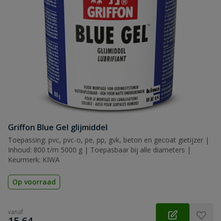
Griffon Blue Gel glijmiddel
Toepassing: pvc, pvc-o, pe, pp, gvk, beton en gecoat gietijzer |
Inhoud: 800 t/m 5000 g | Toepasbaar bij alle diameters |
Keurmerk: KIWA
Op voorraad
vanaf
€
15,64