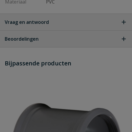
Materiaal
PVC
Vraag en antwoord
Geen vragen
Beoordelingen
Heb je zelf ook een vraag over
Stel jouw
Bijpassende producten
Schrijf zelf een beoordeling
vraag
dit product?
Je beoordeelt:
PVC verloop T-stuk 45° 3x manchet
315 x 125 mm
Uw waardering: