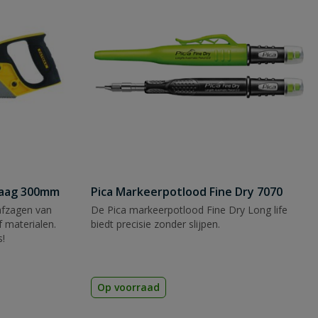
zaag 300mm
Pica Markeerpotlood Fine Dry 7070
afzagen van
De Pica markeerpotlood Fine Dry Long life
 materialen.
biedt precisie zonder slijpen.
s!
Op voorraad