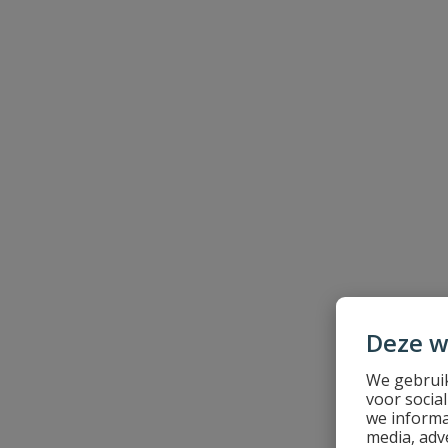
Samenvatting
Beoordeling
Beoordeling versturen
Deze w
We gebruik
voor socia
we informa
media, adv