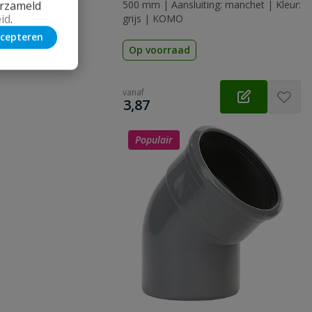
erzameld
500 mm | Aansluiting: manchet | Kleur:
id
.
grijs | KOMO
cepteren
Op voorraad
vanaf
€
3,87
Populair