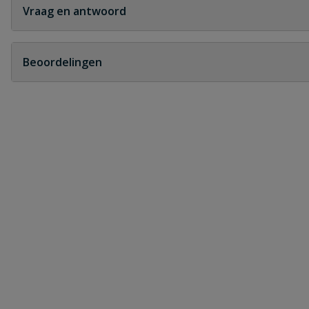
Vraag en antwoord
Geen vragen
Beoordelingen
Heb je zelf ook een vraag over dit product?
Schrijf zelf een beoordeling
Je beoordeelt:
PVC verloop T-stuk 90° 3x manchet 2
Uw waardering:
Naam