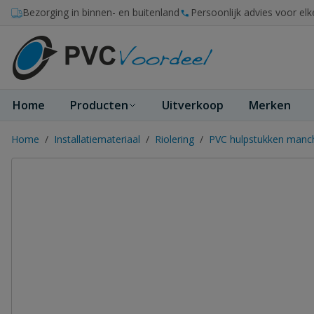
Ga naar de inhoud
Bezorging in binnen- en buitenland
Persoonlijk advies voor elk
Home
Producten
Uitverkoop
Merken
Home
/
Installatiemateriaal
/
Riolering
/
PVC hulpstukken manc