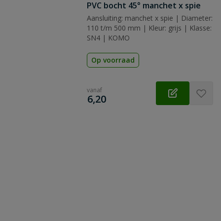
PVC bocht 45° manchet x spie
Aansluiting: manchet x spie | Diameter:
110 t/m 500 mm | Kleur: grijs | Klasse:
SN4 | KOMO
Op voorraad
vanaf
€
6,20