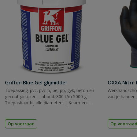
Griffon Blue Gel glijmiddel
OXXA Nitri-
Toepassing: pvc, pvc-o, pe, pp, gvk, beton en
Werkhandscho
gecoat gietijzer | Inhoud: 800 t/m 5000 g |
van je handen 
Toepasbaar bij alle diameters | Keurmerk:
KIWA
Op voorraad
Op voorraa