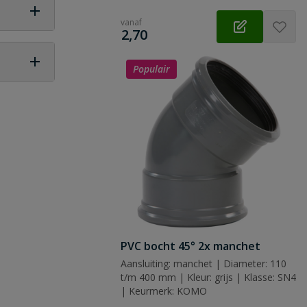
vanaf
€
2,70
Populair
 vraag
PVC bocht 45° 2x manchet
Aansluiting: manchet | Diameter: 110
t/m 400 mm | Kleur: grijs | Klasse: SN4
| Keurmerk: KOMO