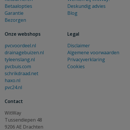
Betaalopties
Deskundig advies
Garantie
Blog
Bezorgen
Onze webshops
Legal
pvcvoordeel.nl
Disclaimer
drainagebuizen.nl
Algemene voorwaarden
tyleenslang.nl
Privacyverklaring
pvcbuis.com
Cookies
schrikdraad.net
haxo.nl
pvc24.nl
Contact
WitWay
Tussendiepen 48
9206 AE Drachten