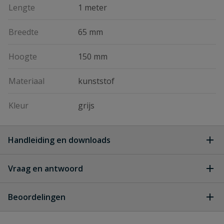
Lengte
1 meter
Breedte
65 mm
Hoogte
150 mm
Materiaal
kunststof
Kleur
grijs
Handleiding en downloads
Vraag en antwoord
Stardrain lijngoten
Download
stardrain_technische_fiche.pdf
Geen vragen
Beoordelingen