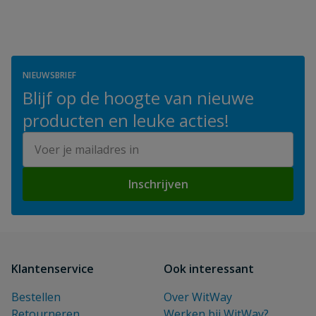
NIEUWSBRIEF
Blijf op de hoogte van nieuwe
producten en leuke acties!
E-mailadres
Inschrijven
Klantenservice
Ook interessant
Bestellen
Over WitWay
Retourneren
Werken bij WitWay?