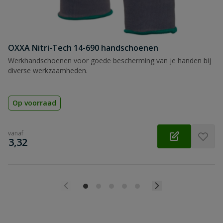
OXXA Nitri-Tech 14-690 handschoenen
Werkhandschoenen voor goede bescherming van je handen bij
diverse werkzaamheden.
Op voorraad
vanaf
€
3,32