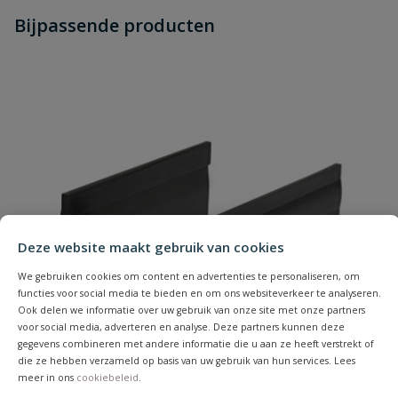
Heb je zelf ook een vraag over
Stel jouw
Bijpassende producten
Schrijf zelf een beoordeling
vraag
dit product?
Je beoordeelt:
PVC Voordeel lijngoot smal
aluminium
Uw waardering:
Deze website maakt gebruik van cookies
Naam
We gebruiken cookies om content en advertenties te personaliseren, om
functies voor social media te bieden en om ons websiteverkeer te analyseren.
Ook delen we informatie over uw gebruik van onze site met onze partners
voor social media, adverteren en analyse. Deze partners kunnen deze
Samenvatting
gegevens combineren met andere informatie die u aan ze heeft verstrekt of
die ze hebben verzameld op basis van uw gebruik van hun services. Lees
meer in ons
cookiebeleid
.
Beoordeling