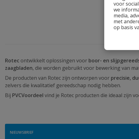
voor socia
we informa
media, adv
met andere
1
product
op basis v
Rotec
ontwikkelt oplossingen voor
boor- en slijpgeree
zaagbladen
, die worden gebruikt voor bewerking van mat
De producten van Rotec zijn ontworpen voor
precisie, 
zelvers die kwalitatief gereedschap nodig hebben.
Bij
PVCVoordeel
vind je Rotec producten die ideaal zijn v
NIEUWSBRIEF