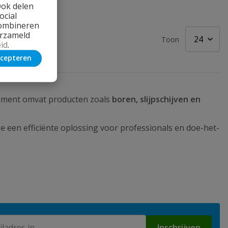
Ook delen
ocial
combineren
erzameld
Toon
id
.
cepteren
timent omvat producten zoals
boren, slijpschijven en
ze een efficiënte oplossing voor professionals en doe-het-
Inschrijven