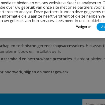
l media te bieden en om ons websiteverkeer te analyseren. 
tie over uw gebruik van onze site met onze partners voor s
erteren en analyse. Deze partners kunnen deze gegevens 
 informatie die u aan ze heeft verstrekt of die ze hebben v
an uw gebruik van hun services. Lees meer in ons
cookiebele
Weigeren
Ac
dschap en technische gereedschapsaccessoires
. Het assor
erialen in bouw en installatiewerk.
duurzaamheid en betrouwbare prestaties
. Hierdoor bieden 
oor
boorwerk, slijpen en montagewerk
.
E-mailadres