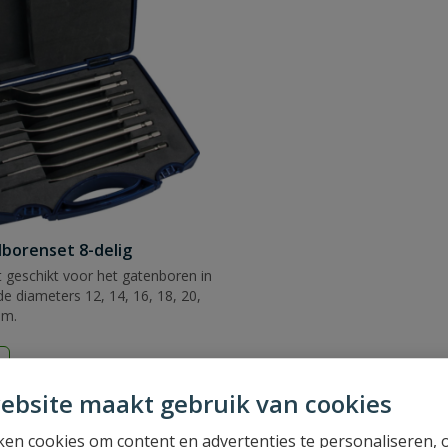
borenset 8-delig
geschikt voor het gatenboren in
de diameters 12, 14, 16, 18, 20,
mm.
d
ebsite maakt gebruik van cookies
en cookies om content en advertenties te personaliseren, 