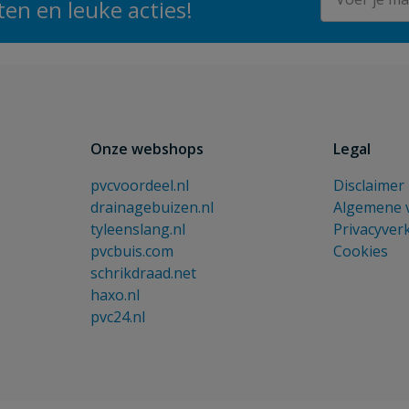
en en leuke acties!
Onze webshops
Legal
pvcvoordeel.nl
Disclaimer
drainagebuizen.nl
Algemene 
tyleenslang.nl
Privacyver
pvcbuis.com
Cookies
schrikdraad.net
haxo.nl
pvc24.nl