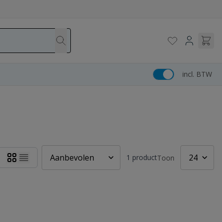
incl. BTW
1
product
Toon