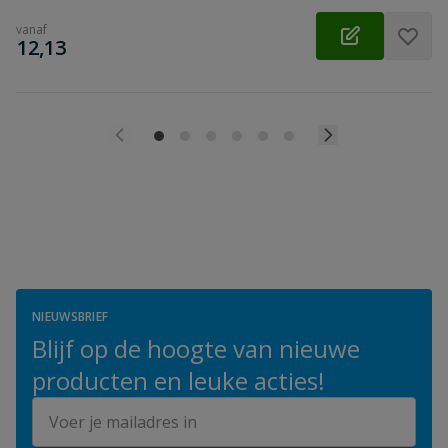
vanaf
€
12,13
NIEUWSBRIEF
Blijf op de hoogte van nieuwe
producten en leuke acties!
E-mailadres