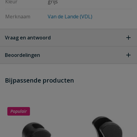
Kleur
grijs
Merknaam
Van de Lande (VDL)
Vraag en antwoord
Geen vragen
Beoordelingen
Heb je zelf ook een vraag over
Stel jouw
Bijpassende producten
Schrijf zelf een beoordeling
vraag
dit product?
Je beoordeelt:
VDL S-Bocht
Uw waardering:
Populair