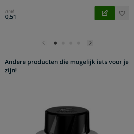
vanaf
€
0,51
Andere producten die mogelijk iets voor je
zijn!