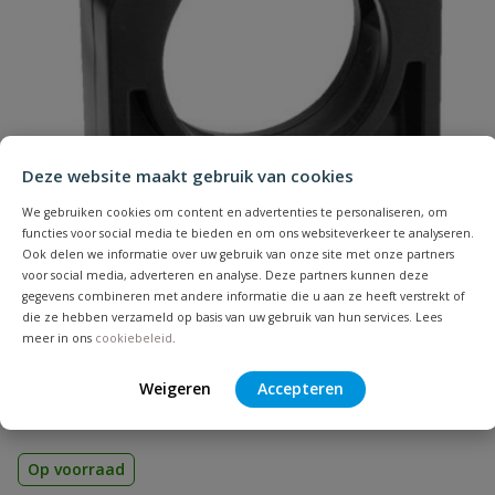
Naam
Samenvatting
Deze website maakt gebruik van cookies
We gebruiken cookies om content en advertenties te personaliseren, om
Beoordeling
functies voor social media te bieden en om ons websiteverkeer te analyseren.
Ook delen we informatie over uw gebruik van onze site met onze partners
voor social media, adverteren en analyse. Deze partners kunnen deze
gegevens combineren met andere informatie die u aan ze heeft verstrekt of
die ze hebben verzameld op basis van uw gebruik van hun services. Lees
meer in ons
cookiebeleid
.
Beoordeling versturen
VDL buisklem model B
Weigeren
Accepteren
Aansluiting: klem | Diameter: 12 t/m 32 mm | Kleur: zwart
Op voorraad