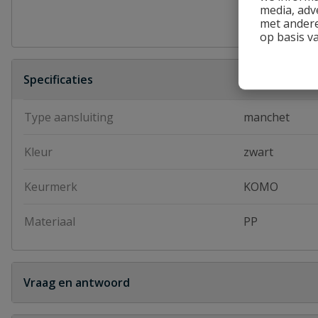
media, adv
met andere
op basis v
Specificaties
Type aansluiting
manchet
Kleur
zwart
Keurmerk
KOMO
Materiaal
PP
Vraag en antwoord
Geen vragen