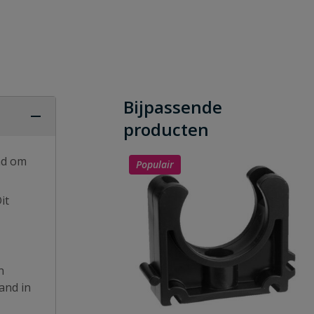
Bijpassende
producten
end om
Populair
it
n
and in