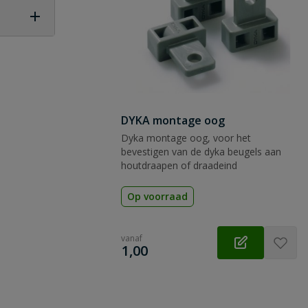
 vraag
DYKA montage oog
Dyka montage oog, voor het
bevestigen van de dyka beugels aan
houtdraapen of draadeind
Op voorraad
vanaf
€
1,00