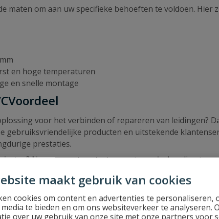
nde maten om aan uw specifieke behoeften te voldoen. Hier z
0 mm
orst en hoge temperaturen
ge en snelle montage
PVCVoordeel
lossing voor het verbinden of repareren van leidingen? Da
ze gebruiksvriendelijke producten en uitstekende klantenser
ngdurige prestaties.
roducten? Neem gerust contact op met ons deskundige team.
iste producten vindt voor jouw specifieke behoeften.
ebsite maakt gebruik van cookies
el!
en cookies om content en advertenties te personaliseren, 
l media te bieden en om ons websiteverkeer te analyseren. 
tie over uw gebruik van onze site met onze partners voor s