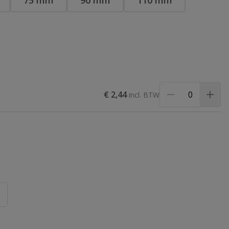
75 mm
90 mm
110 mm
€ 2,44