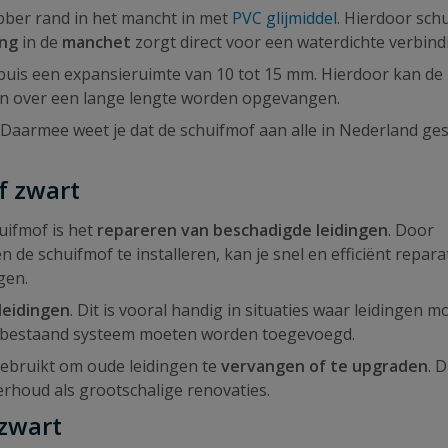
bber rand in het mancht in met
PVC glijmiddel
. Hierdoor schu
ing
in de
manchet
zorgt direct voor een waterdichte verbind
buis een expansieruimte van 10 tot 15 mm. Hierdoor kan de
en over een lange lengte worden opgevangen.
. Daarmee weet je dat de schuifmof aan alle in Nederland ge
f zwart
uifmof is het
repareren van beschadigde leidingen
. Door
de schuifmof te installeren, kan je snel en efficiënt repara
gen.
leidingen
. Dit is vooral handig in situaties waar leidingen 
n bestaand systeem moeten worden toegevoegd.
gebruikt om oude leidingen te
vervangen of te upgraden
. D
rhoud als grootschalige renovaties.
 zwart