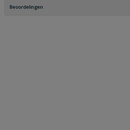
Beoordelingen
Heb je zelf ook een vraag over dit product?
Schrijf zelf een beoordeling
Je beoordeelt:
PP schuifmof 2 x manchet
Uw waardering:
Naam
Samenvatting