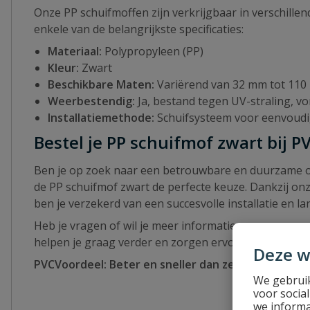
Onze PP schuifmoffen zijn verkrijgbaar in verschille
enkele van de belangrijkste specificaties:
Materiaal:
Polypropyleen (PP)
Kleur:
Zwart
Beschikbare Maten:
Variërend van 32 mm tot 11
Weerbestendig:
Ja, bestand tegen UV-straling, v
Installatiemethode:
Schuifsysteem voor eenvoudi
Bestel je PP schuifmof zwart bij 
Ben je op zoek naar een betrouwbare en duurzame op
de PP schuifmof zwart de perfecte keuze. Dankzij on
ben je verzekerd van een succesvolle installatie en la
Heb je vragen of wil je meer informatie over onze p
helpen je graag verder en zorgen ervoor dat je de ju
Deze w
PVCVoordeel: Beter en sneller dan zelf naar de wink
We gebruik
voor socia
we informa