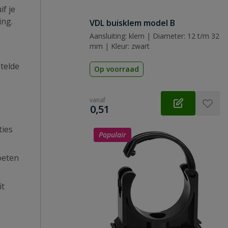
if je
ing.
VDL buisklem model B
Aansluiting: klem | Diameter: 12 t/m 32
mm | Kleur: zwart
stelde
Op voorraad
vanaf
€
0,51
ties
Populair
moeten
it