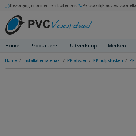
Ga naar de inhoud
Bezorging in binnen- en buitenland
Persoonlijk advies voor elk
Home
Producten
Uitverkoop
Merken
Home
/
Installatiemateriaal
/
PP afvoer
/
PP hulpstukken
/
PP 