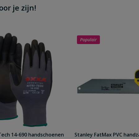
or je zijn!
Populair
Tech 14-690 handschoenen
Stanley FatMax PVC hand