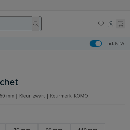
incl. BTW
nchet
 160 mm | Kleur: zwart | Keurmerk: KOMO